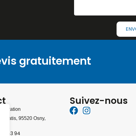
ENV
vis gratuitement
ct
Suivez-nous
Rénovation
es Patis
,
95520
Osny
,
 63 43 94