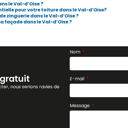
ns le Val-d’Oise ?
ntielle pour votre toiture dans le Val-d’Oise?
e zinguerie dans le Val-d’Oise ?
sa façade dans le Val-d’Oise ?
Nom
gratuit
E-mail
ter, nous serions ravies de
Message