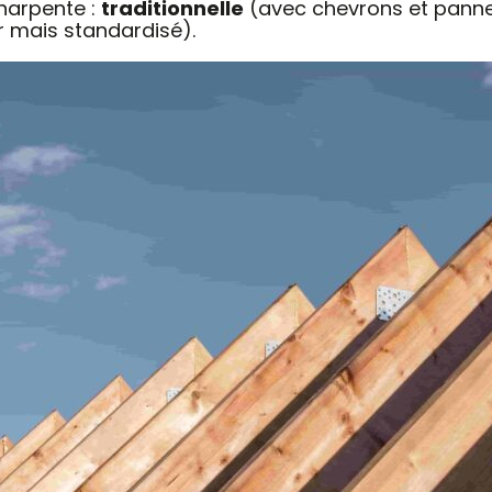
charpente :
traditionnelle
(avec chevrons et pann
r mais standardisé).