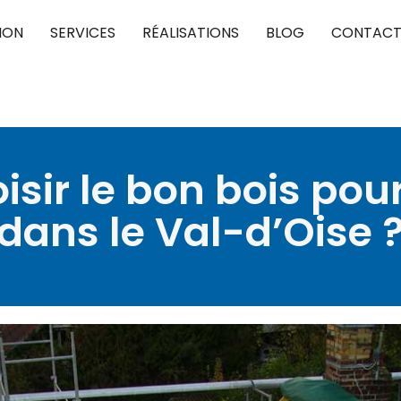
ION
SERVICES
RÉALISATIONS
BLOG
CONTAC
ir le bon bois pou
dans le Val-d’Oise 