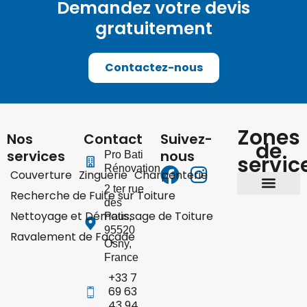
Demandez votre devis
gratuitement
Contactez-nous
Zones
Nos
Contact
Suivez-
de
services
nous
Pro Bati
servic
Rénovation
Couverture
Zinguerie
Charpenterie
2 ter rue
Recherche de Fuite sur Toiture
des
Yvelines 78
Hauts-de-Seine 92
Val-d’Oise 95
Nettoyage et Démoussage de Toiture
Patis
,
95520
Ravalement de Façade
Osny
,
France
+33 7
69 63
43 94