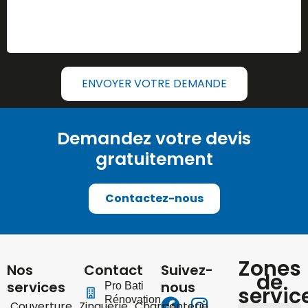
ENVOYER VOTRE DEMANDE
Demandez votre devis
gratuitement
Contactez-nous
Zones
Nos
Contact
Suivez-
de
services
nous
Pro Bati
servic
Rénovation
Couverture
Zinguerie
Charpenterie