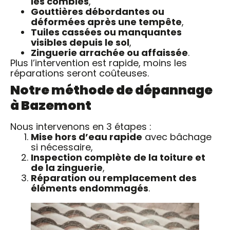
les combles
,
Gouttières débordantes ou
déformées après une tempête
,
Tuiles cassées ou manquantes
visibles depuis le sol
,
Zinguerie arrachée ou affaissée
.
Plus l’intervention est rapide, moins les
réparations seront coûteuses.
Notre méthode de dépannage
à Bazemont
Nous intervenons en 3 étapes :
Mise hors d’eau rapide
avec bâchage
si nécessaire,
Inspection complète de la toiture et
de la zinguerie
,
Réparation ou remplacement des
éléments endommagés
.