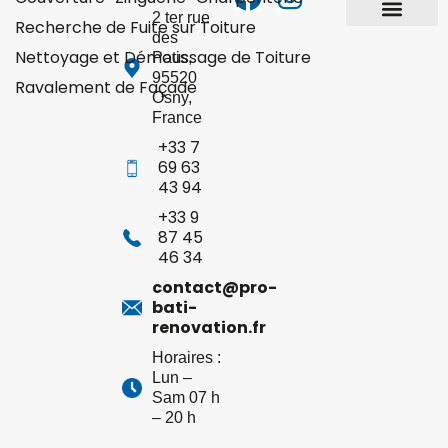
2 ter rue
Recherche de Fuite sur Toiture
des
Yvelines 78
Hauts-de-Seine 92
Val-d’Oise 95
Nettoyage et Démoussage de Toiture
Patis
,
95520
Ravalement de Façade
Osny
,
France
+33 7
69 63
43 94
+33 9
87 45
46 34
contact@pro-
bati-
renovation.fr
Horaires :
Lun –
Sam 07 h
– 20 h