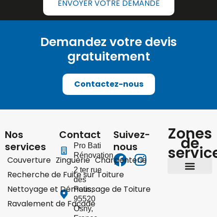
ENVOYER VOTRE DEMANDE
Demandez votre devis
gratuitement
Contactez-nous
Zones
Nos
Contact
Suivez-
de
services
nous
Pro Bati
servic
Rénovation
Couverture
Zinguerie
Charpenterie
2 ter rue
Recherche de Fuite sur Toiture
des
Yvelines 78
Hauts-de-Seine 92
Val-d’Oise 95
Nettoyage et Démoussage de Toiture
Patis
,
95520
Ravalement de Façade
Osny
,