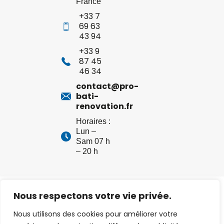
France
+33 7
69 63
43 94
+33 9
87 45
46 34
contact@pro-
bati-
renovation.fr
Horaires :
Lun –
Sam 07 h
– 20 h
Pro Bati Renov –
Mentions légales
– Création :
Net
Nous respectons votre vie privée.
Strategy
Nous utilisons des cookies pour améliorer votre