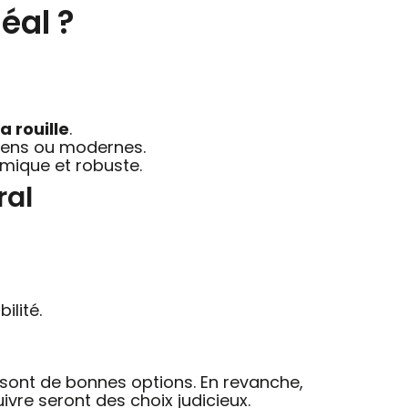
éal ?
a rouille
.
iens ou modernes.
omique et robuste.
ral
ilité.
sé sont de bonnes options. En revanche,
 cuivre seront des choix judicieux.