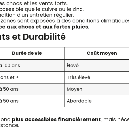
es chocs et les vents forts.
ccessible que le cuivre ou le zinc.
ndition d’un entretien régulier.
s zones sont exposées à des conditions climatiques
ce aux chocs et aux fortes pluies
.
s et Durabilité
Durée de vie
Coût moyen
à 100 ans
Élevé
 ans et +
Très élevé
à 50 ans
Moyen
à 50 ans
Abordable
 donc
plus accessibles financièrement
, mais néc
istance.