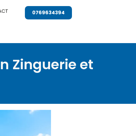
ACT
0769634394
en Zinguerie et