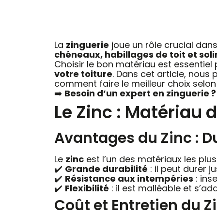
La
zinguerie
joue un rôle crucial dans
chéneaux, habillages de toit et soli
Choisir le bon matériau est essentiel
votre toiture
. Dans cet article, nous
comment faire le meilleur choix selon
➡️
Besoin d’un expert en zinguerie ?
Le Zinc : Matériau 
Avantages du Zinc : D
Le
zinc
est l’un des matériaux les plu
✔️
Grande durabilité
: il peut durer 
✔️
Résistance aux intempéries
: ins
✔️
Flexibilité
: il est malléable et s’a
Coût et Entretien du Z