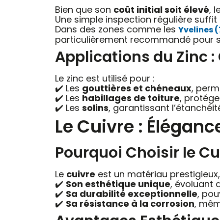
Bien que son
coût initial soit élevé
, 
Une simple inspection régulière suffit
Dans des zones comme les
Yvelines 
particulièrement recommandé pour 
Applications du Zinc :
Le zinc est utilisé pour :
✔️ Les
gouttières et chéneaux
, perm
✔️ Les
habillages de toiture
, protége
✔️ Les
solins
, garantissant l’étanchéi
Le Cuivre : Éléganc
Pourquoi Choisir le Cu
Le
cuivre
est un matériau prestigieux,
✔️
Son esthétique unique
, évoluant d
✔️
Sa durabilité exceptionnelle
, po
✔️
Sa résistance à la corrosion
, mêm