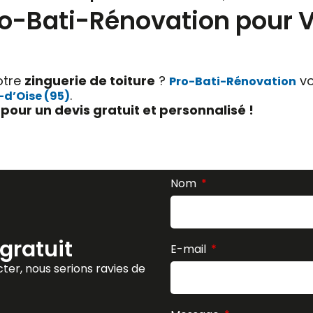
Pro-Bati-Rénovation pour 
otre
zinguerie de toiture
?
vo
Pro-Bati-Rénovation
.
-d’Oise (95)
our un devis gratuit et personnalisé !
Nom
gratuit
E-mail
ter, nous serions ravies de