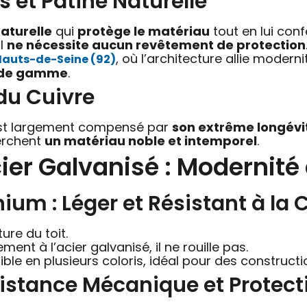
 et Patine Naturelle
aturelle
qui
protège le matériau
tout en lui conf
il
ne nécessite aucun revêtement de protection
, où l’architecture allie moderni
Hauts-de-Seine (92)
 de gamme
.
du Cuivre
 est largement compensé par
son extrême longévi
herchent
un matériau noble et intemporel
.
er Galvanisé : Modernité e
um : Léger et Résistant à la 
ure du toit.
ment à l’acier galvanisé, il ne rouille pas.
onible en plusieurs coloris, idéal pour des constru
ésistance Mécanique et Protect