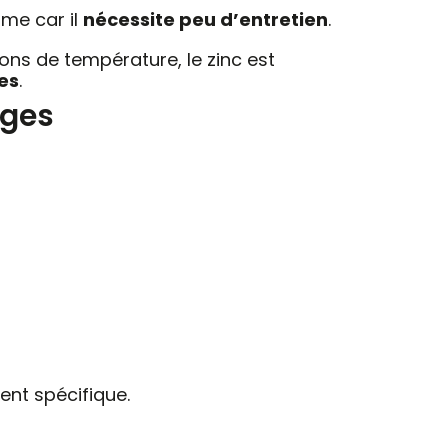
rme car il
nécessite peu d’entretien
.
ions de température, le zinc est
les
.
ages
ent spécifique.