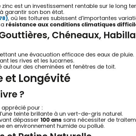
le zinc est un investissement rentable sur le long te
 à garantir son bon état.
, où les toitures subissent d’importantes variat
(78)
sa
résistance aux conditions climatiques diffici
 Gouttières, Chéneaux, Habill
ettant une évacuation efficace des eaux de pluie.
ant les rives et les lucarnes.
té autour des cheminées et fenêtres de toit.
e et Longévité
ivre ?
 apprécié pour :
’une teinte brillante à un vert-de-gris naturel.
uvant dépasser
100 ans
sans nécessiter de traitem
e en environnement humide ou pollué.