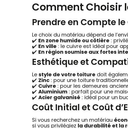
Comment Choisir le
Prendre en Compte le 
Le choix du matériau dépend de l’env
✔️
En zone humide ou côtière
: privi
✔️
En ville
: le cuivre est idéal pour a
✔️
En région soumise aux fortes in
Esthétique et Compatib
Le
style de votre toiture
doit égaleme
✔️
Zinc
: pour une toiture traditionne
✔️
Cuivre
: pour les demeures ancienn
✔️
Aluminium
: parfait pour une mai
✔️
Acier galvanisé
: idéal pour un bu
Coût Initial et Coût d
Si vous recherchez un matériau
écon
si vous privilégiez
la durabilité et la