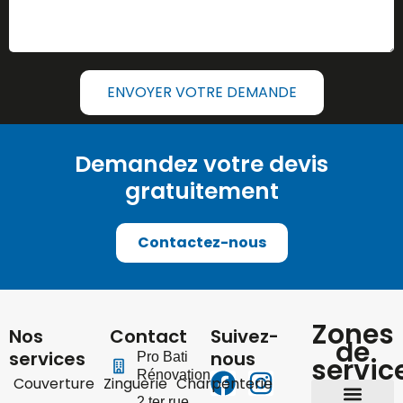
ENVOYER VOTRE DEMANDE
Demandez votre devis
gratuitement
Contactez-nous
Zones
Nos
Contact
Suivez-
de
services
nous
Pro Bati
servic
Rénovation
Couverture
Zinguerie
Charpenterie
2 ter rue