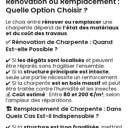
Rénovation ou Remplacement :
Quelle Option Choisir ?
Le choix entre
rénover ou remplacer
une
charpente dépend de
l’état des matériaux
et du coût des travaux
.
✅ Rénovation de Charpente : Quand
Est-elle Possible ?
✔️ Si
les dégâts sont localisés
et peuvent
être réparés sans fragiliser l’ensemble.
✔️ Si la
structure principale est intacte
,
seule une partie nécessite un renforcement.
✔️ Si la charpente
est en bois massif
et peut
être traitée contre l’humidité et les insectes.
💰
Coût estimé
: Entre
80 et 200 €/m²
, selon
l’ampleur des réparations.
🏗️ Remplacement de Charpente : Dans
Quels Cas Est-il Indispensable ?
✔️ Si la
structure est trop fragilisée
, mettant