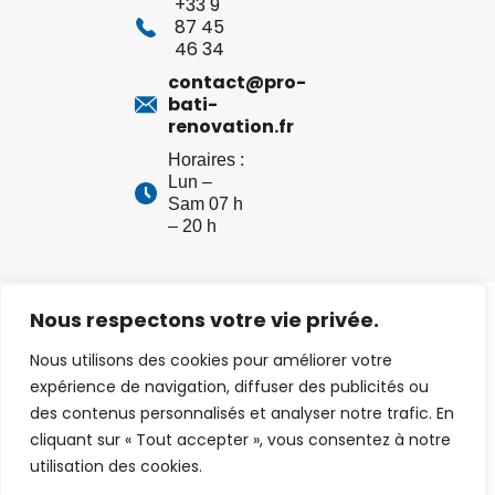
+33 9
87 45
46 34
contact@pro-
bati-
renovation.fr
Horaires :
Lun –
Sam 07 h
– 20 h
Pro Bati Renov –
Mentions légales
– Création :
Net
Nous respectons votre vie privée.
Strategy
Nous utilisons des cookies pour améliorer votre
expérience de navigation, diffuser des publicités ou
des contenus personnalisés et analyser notre trafic. En
cliquant sur « Tout accepter », vous consentez à notre
utilisation des cookies.