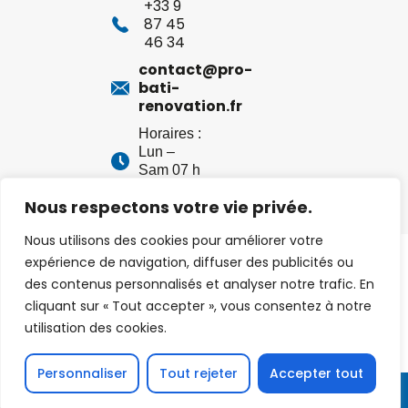
+33 9
87 45
46 34
contact@pro-
bati-
renovation.fr
Horaires :
Lun –
Sam 07 h
– 20 h
Nous respectons votre vie privée.
Nous utilisons des cookies pour améliorer votre
Pro Bati Renov –
Mentions légales
– Création :
Net
expérience de navigation, diffuser des publicités ou
Strategy
des contenus personnalisés et analyser notre trafic. En
cliquant sur « Tout accepter », vous consentez à notre
utilisation des cookies.
Personnaliser
Tout rejeter
Accepter tout
DEVIS GRATUIT
0769634394