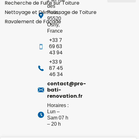
Recherche de Fuite sur Toiture
des
Yvelines 78
Hauts-de-Seine 92
Val-d’Oise 95
Nettoyage et Démoussage de Toiture
Patis
,
95520
Ravalement de Façade
Osny
,
France
+33 7
69 63
43 94
+33 9
87 45
46 34
contact@pro-
bati-
renovation.fr
Horaires :
Lun –
Sam 07 h
– 20 h