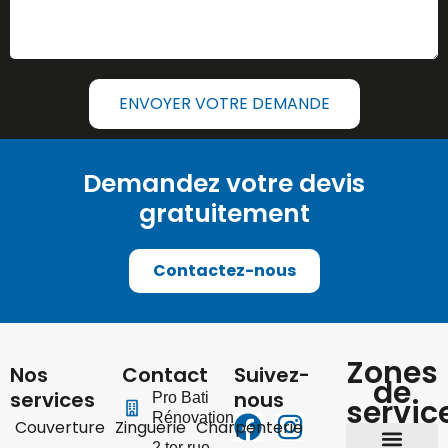
ENVOYER VOTRE DEMANDE
Demandez votre devis
gratuitement
Contactez-nous
Zones
Nos
Contact
Suivez-
de
services
nous
Pro Bati
servic
Rénovation
Couverture
Zinguerie
Charpenterie
2 ter rue