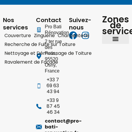
Zones
Nos
Contact
Suivez-
de
services
nous
Pro Bati
servic
Rénovation
Couverture
Zinguerie
Charpenterie
2 ter rue
Recherche de Fuite sur Toiture
des
Yvelines 78
Hauts-de-Seine 92
Val-d’Oise 95
Nettoyage et Démoussage de Toiture
Patis
,
95520
Ravalement de Façade
Osny
,
France
+33 7
69 63
43 94
+33 9
87 45
46 34
contact@pro-
bati-