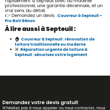
rapidement à Septeuil avec du matériel
professionnel, une garantie décennale, et un
vrai sens du détail.
👉 Demandez un devis :
Couvreur à Septeuil –
Pro Bati Rénov
À lire aussi à Septeuil :
🏠
Couvreur à Septeuil : rénovation de
toiture traditionnelle ou moderne
🚨
Réparation urgente de toiture à
Septeuil : sécurisez votre logement
Demandez votre devis gratuit
N’hésitez pas à nous appeler ou nous contacter, nous