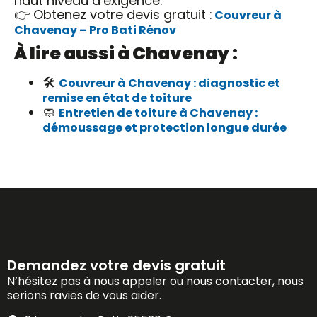
haut niveau d’exigence.
👉 Obtenez votre devis gratuit :
Couvreur à
Chavenay – Pro Bati Rénov
À lire aussi à Chavenay :
🛠️
Couvreur à Chavenay : diagnostic et
remise en état de toiture
🧼
Entretien de toiture à Chavenay :
démoussage et protection longue durée
Demandez votre devis gratuit
N’hésitez pas à nous appeler ou nous contacter, nous
serions ravies de vous aider.