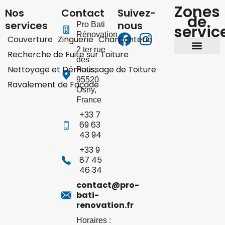
Zones
Nos
Contact
Suivez-
de
services
nous
Pro Bati
servic
Rénovation
Couverture
Zinguerie
Charpenterie
2 ter rue
Recherche de Fuite sur Toiture
des
Yvelines 78
Hauts-de-Seine 92
Val-d’Oise 95
Nettoyage et Démoussage de Toiture
Patis
,
95520
Ravalement de Façade
Osny
,
France
+33 7
69 63
43 94
+33 9
87 45
46 34
contact@pro-
bati-
renovation.fr
Horaires :