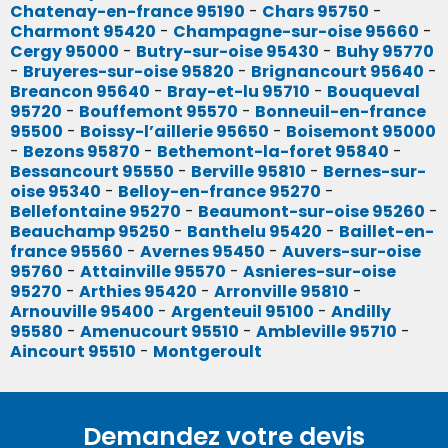
Chatenay-en-france 95190
-
Chars 95750
-
Charmont 95420
-
Champagne-sur-oise 95660
-
Cergy 95000
-
Butry-sur-oise 95430
-
Buhy 95770
-
Bruyeres-sur-oise 95820
-
Brignancourt 95640
-
Breancon 95640
-
Bray-et-lu 95710
-
Bouqueval
95720
-
Bouffemont 95570
-
Bonneuil-en-france
95500
-
Boissy-l’aillerie 95650
-
Boisemont 95000
-
Bezons 95870
-
Bethemont-la-foret 95840
-
Bessancourt 95550
-
Berville 95810
-
Bernes-sur-
oise 95340
-
Belloy-en-france 95270
-
Bellefontaine 95270
-
Beaumont-sur-oise 95260
-
Beauchamp 95250
-
Banthelu 95420
-
Baillet-en-
france 95560
-
Avernes 95450
-
Auvers-sur-oise
95760
-
Attainville 95570
-
Asnieres-sur-oise
95270
-
Arthies 95420
-
Arronville 95810
-
Arnouville 95400
-
Argenteuil 95100
-
Andilly
95580
-
Amenucourt 95510
-
Ambleville 95710
-
Aincourt 95510
-
Montgeroult
Demandez votre devis