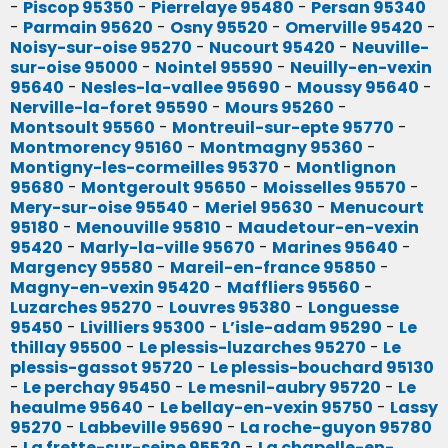
-
Piscop 95350
-
Pierrelaye 95480
-
Persan 95340
-
Parmain 95620
-
Osny 95520
-
Omerville 95420
-
Noisy-sur-oise 95270
-
Nucourt 95420
-
Neuville-
sur-oise 95000
-
Nointel 95590
-
Neuilly-en-vexin
95640
-
Nesles-la-vallee 95690
-
Moussy 95640
-
Nerville-la-foret 95590
-
Mours 95260
-
Montsoult 95560
-
Montreuil-sur-epte 95770
-
Montmorency 95160
-
Montmagny 95360
-
Montigny-les-cormeilles 95370
-
Montlignon
95680
-
Montgeroult 95650
-
Moisselles 95570
-
Mery-sur-oise 95540
-
Meriel 95630
-
Menucourt
95180
-
Menouville 95810
-
Maudetour-en-vexin
95420
-
Marly-la-ville 95670
-
Marines 95640
-
Margency 95580
-
Mareil-en-france 95850
-
Magny-en-vexin 95420
-
Maffliers 95560
-
Luzarches 95270
-
Louvres 95380
-
Longuesse
95450
-
Livilliers 95300
-
L’isle-adam 95290
-
Le
thillay 95500
-
Le plessis-luzarches 95270
-
Le
plessis-gassot 95720
-
Le plessis-bouchard 95130
-
Le perchay 95450
-
Le mesnil-aubry 95720
-
Le
heaulme 95640
-
Le bellay-en-vexin 95750
-
Lassy
95270
-
Labbeville 95690
-
La roche-guyon 95780
-
La frette-sur-seine 95530
-
La chapelle-en-