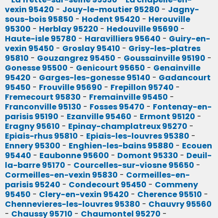
vexin 95420
-
Jouy-le-moutier 95280
-
Jagny-
sous-bois 95850
-
Hodent 95420
-
Herouville
95300
-
Herblay 95220
-
Hedouville 95690
-
Haute-isle 95780
-
Haravilliers 95640
-
Guiry-en-
vexin 95450
-
Groslay 95410
-
Grisy-les-platres
95810
-
Gouzangrez 95450
-
Goussainville 95190
-
Gonesse 95500
-
Genicourt 95650
-
Genainville
95420
-
Garges-les-gonesse 95140
-
Gadancourt
95450
-
Frouville 95690
-
Frepillon 95740
-
Fremecourt 95830
-
Fremainville 95450
-
Franconville 95130
-
Fosses 95470
-
Fontenay-en-
parisis 95190
-
Ezanville 95460
-
Ermont 95120
-
Eragny 95610
-
Epinay-champlatreux 95270
-
Epiais-rhus 95810
-
Epiais-les-louvres 95380
-
Ennery 95300
-
Enghien-les-bains 95880
-
Ecouen
95440
-
Eaubonne 95600
-
Domont 95330
-
Deuil-
la-barre 95170
-
Courcelles-sur-viosne 95650
-
Cormeilles-en-vexin 95830
-
Cormeilles-en-
parisis 95240
-
Condecourt 95450
-
Commeny
95450
-
Clery-en-vexin 95420
-
Cherence 95510
-
Chennevieres-les-louvres 95380
-
Chauvry 95560
-
Chaussy 95710
-
Chaumontel 95270
-