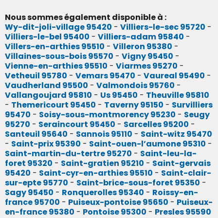
Nous sommes également disponible à :
Wy-dit-joli-village 95420
-
Villiers-le-sec 95720
-
Villiers-le-bel 95400
-
Villiers-adam 95840
-
Villers-en-arthies 95510
-
Villeron 95380
-
Villaines-sous-bois 95570
-
Vigny 95450
-
Vienne-en-arthies 95510
-
Viarmes 95270
-
Vetheuil 95780
-
Vemars 95470
-
Vaureal 95490
-
Vaudherland 95500
-
Valmondois 95760
-
Vallangoujard 95810
-
Us 95450
-
Theuville 95810
-
Themericourt 95450
-
Taverny 95150
-
Survilliers
95470
-
Soisy-sous-montmorency 95230
-
Seugy
95270
-
Seraincourt 95450
-
Sarcelles 95200
-
Santeuil 95640
-
Sannois 95110
-
Saint-witz 95470
-
Saint-prix 95390
-
Saint-ouen-l’aumone 95310
-
Saint-martin-du-tertre 95270
-
Saint-leu-la-
foret 95320
-
Saint-gratien 95210
-
Saint-gervais
95420
-
Saint-cyr-en-arthies 95510
-
Saint-clair-
sur-epte 95770
-
Saint-brice-sous-foret 95350
-
Sagy 95450
-
Ronquerolles 95340
-
Roissy-en-
france 95700
-
Puiseux-pontoise 95650
-
Puiseux-
en-france 95380
-
Pontoise 95300
-
Presles 95590