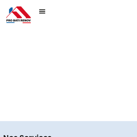
Couvreur à Ableiges
95450
Pro Bati Rénovation mobilise son expertise pour
concrétiser vos projets de toiture, en alliant durabilité,
qualité et esthétique. Nous vous assurons une
couverture performante et élégante, pensée pour
résister au temps et valoriser votre habitat.