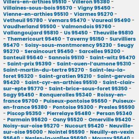
Villers-en-arthies 95510
-
Villeron 95380
-
Villaines-sous-bois 95570
-
Vigny 95450
-
Vienne-en-arthies 95510
-
Viarmes 95270
-
Vetheuil 95780
-
Vemars 95470
-
Vaureal 95490
-
Vaudherland 95500
-
Valmondois 95760
-
Vallangoujard 95810
-
Us 95450
-
Theuville 95810
-
Themericourt 95450
-
Taverny 95150
-
Survilliers
95470
-
Soisy-sous-montmorency 95230
-
Seugy
95270
-
Seraincourt 95450
-
Sarcelles 95200
-
Santeuil 95640
-
Sannois 95110
-
Saint-witz 95470
-
Saint-prix 95390
-
Saint-ouen-l’aumone 95310
-
Saint-martin-du-tertre 95270
-
Saint-leu-la-
foret 95320
-
Saint-gratien 95210
-
Saint-gervais
95420
-
Saint-cyr-en-arthies 95510
-
Saint-clair-
sur-epte 95770
-
Saint-brice-sous-foret 95350
-
Sagy 95450
-
Ronquerolles 95340
-
Roissy-en-
france 95700
-
Puiseux-pontoise 95650
-
Puiseux-
en-france 95380
-
Pontoise 95300
-
Presles 95590
-
Piscop 95350
-
Pierrelaye 95480
-
Persan 95340
-
Parmain 95620
-
Osny 95520
-
Omerville 95420
-
Noisy-sur-oise 95270
-
Nucourt 95420
-
Neuville-
sur-oise 95000
-
Nointel 95590
-
Neuilly-en-vexin
95640
-
Nesles-la-vallee 95690
-
Moussy 95640
-