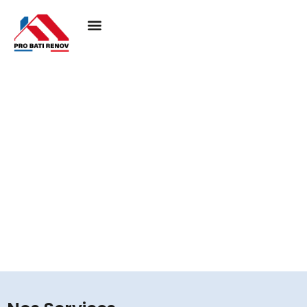
Couvreur à Frouville
95690
Pro Bati Rénovation mobilise son expertise pour
concrétiser vos projets de toiture, en alliant durabilité,
qualité et esthétique. Nous vous assurons une
couverture performante et élégante, pensée pour
résister au temps et valoriser votre habitat.