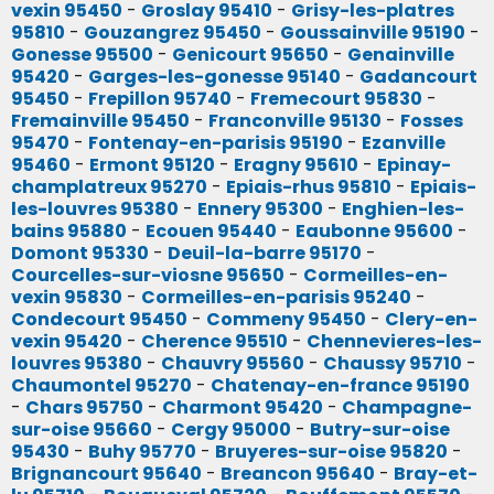
vexin 95450
-
Groslay 95410
-
Grisy-les-platres
95810
-
Gouzangrez 95450
-
Goussainville 95190
-
Gonesse 95500
-
Genicourt 95650
-
Genainville
95420
-
Garges-les-gonesse 95140
-
Gadancourt
95450
-
Frepillon 95740
-
Fremecourt 95830
-
Fremainville 95450
-
Franconville 95130
-
Fosses
95470
-
Fontenay-en-parisis 95190
-
Ezanville
95460
-
Ermont 95120
-
Eragny 95610
-
Epinay-
champlatreux 95270
-
Epiais-rhus 95810
-
Epiais-
les-louvres 95380
-
Ennery 95300
-
Enghien-les-
bains 95880
-
Ecouen 95440
-
Eaubonne 95600
-
Domont 95330
-
Deuil-la-barre 95170
-
Courcelles-sur-viosne 95650
-
Cormeilles-en-
vexin 95830
-
Cormeilles-en-parisis 95240
-
Condecourt 95450
-
Commeny 95450
-
Clery-en-
vexin 95420
-
Cherence 95510
-
Chennevieres-les-
louvres 95380
-
Chauvry 95560
-
Chaussy 95710
-
Chaumontel 95270
-
Chatenay-en-france 95190
-
Chars 95750
-
Charmont 95420
-
Champagne-
sur-oise 95660
-
Cergy 95000
-
Butry-sur-oise
95430
-
Buhy 95770
-
Bruyeres-sur-oise 95820
-
Brignancourt 95640
-
Breancon 95640
-
Bray-et-