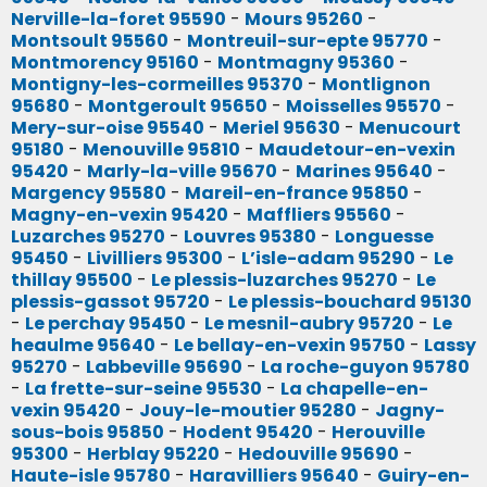
Nerville-la-foret 95590
-
Mours 95260
-
Montsoult 95560
-
Montreuil-sur-epte 95770
-
Montmorency 95160
-
Montmagny 95360
-
Montigny-les-cormeilles 95370
-
Montlignon
95680
-
Montgeroult 95650
-
Moisselles 95570
-
Mery-sur-oise 95540
-
Meriel 95630
-
Menucourt
95180
-
Menouville 95810
-
Maudetour-en-vexin
95420
-
Marly-la-ville 95670
-
Marines 95640
-
Margency 95580
-
Mareil-en-france 95850
-
Magny-en-vexin 95420
-
Maffliers 95560
-
Luzarches 95270
-
Louvres 95380
-
Longuesse
95450
-
Livilliers 95300
-
L’isle-adam 95290
-
Le
thillay 95500
-
Le plessis-luzarches 95270
-
Le
plessis-gassot 95720
-
Le plessis-bouchard 95130
-
Le perchay 95450
-
Le mesnil-aubry 95720
-
Le
heaulme 95640
-
Le bellay-en-vexin 95750
-
Lassy
95270
-
Labbeville 95690
-
La roche-guyon 95780
-
La frette-sur-seine 95530
-
La chapelle-en-
vexin 95420
-
Jouy-le-moutier 95280
-
Jagny-
sous-bois 95850
-
Hodent 95420
-
Herouville
95300
-
Herblay 95220
-
Hedouville 95690
-
Haute-isle 95780
-
Haravilliers 95640
-
Guiry-en-