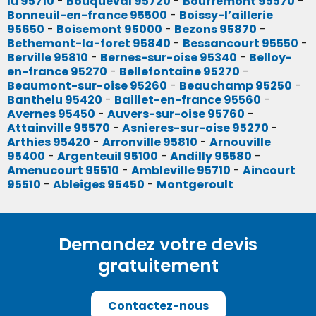
lu 95710
-
Bouqueval 95720
-
Bouffemont 95570
-
Bonneuil-en-france 95500
-
Boissy-l’aillerie
95650
-
Boisemont 95000
-
Bezons 95870
-
Bethemont-la-foret 95840
-
Bessancourt 95550
-
Berville 95810
-
Bernes-sur-oise 95340
-
Belloy-
en-france 95270
-
Bellefontaine 95270
-
Beaumont-sur-oise 95260
-
Beauchamp 95250
-
Banthelu 95420
-
Baillet-en-france 95560
-
Avernes 95450
-
Auvers-sur-oise 95760
-
Attainville 95570
-
Asnieres-sur-oise 95270
-
Arthies 95420
-
Arronville 95810
-
Arnouville
95400
-
Argenteuil 95100
-
Andilly 95580
-
Amenucourt 95510
-
Ambleville 95710
-
Aincourt
95510
-
Ableiges 95450
-
Montgeroult
Demandez votre devis
gratuitement
Contactez-nous