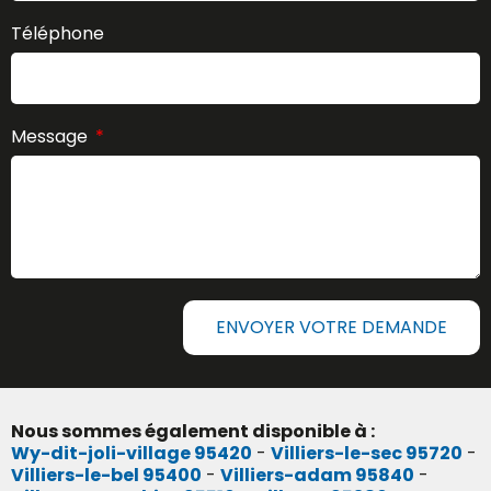
Téléphone
Message
ENVOYER VOTRE DEMANDE
Nous sommes également disponible à :
Wy-dit-joli-village 95420
-
Villiers-le-sec 95720
-
Villiers-le-bel 95400
-
Villiers-adam 95840
-