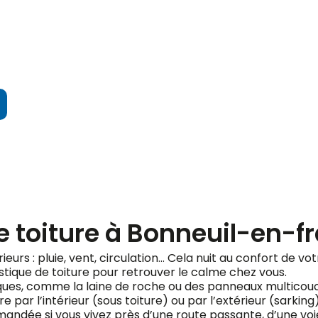
ndez votre devis gratuit
e toiture à Bonneuil-en-f
érieurs : pluie, vent, circulation… Cela nuit au confort de v
stique de toiture pour retrouver le calme chez vous.
fiques, comme la laine de roche ou des panneaux multicou
e par l’intérieur (sous toiture) ou par l’extérieur (sarking
ndée si vous vivez près d’une route passante, d’une voie 