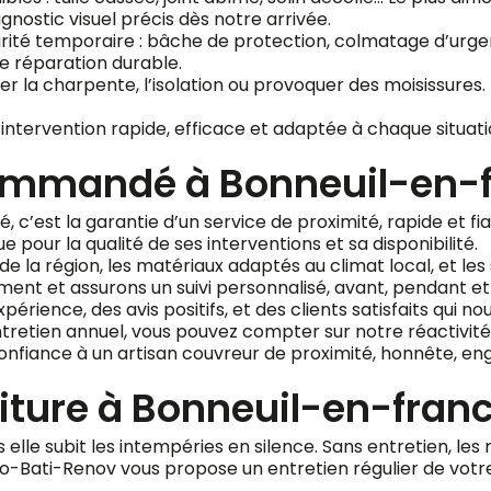
agnostic visuel précis dès notre arrivée.
ité temporaire : bâche de protection, colmatage d’urgen
e réparation durable.
la charpente, l’isolation ou provoquer des moisissures. Il
intervention rapide, efficace et adaptée à chaque situat
commandé à Bonneuil-en-
c’est la garantie d’un service de proximité, rapide et fi
our la qualité de ses interventions et sa disponibilité.
e la région, les matériaux adaptés au climat local, et les
ment et assurons un suivi personnalisé, avant, pendant et
érience, des avis positifs, et des clients satisfaits qui
tretien annuel, vous pouvez compter sur notre réactivité 
confiance à un artisan couvreur de proximité, honnête, e
toiture à Bonneuil-en-fran
lle subit les intempéries en silence. Sans entretien, les mo
 Pro-Bati-Renov vous propose un entretien régulier de votre