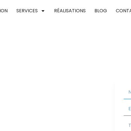
ION
SERVICES
RÉALISATIONS
BLOG
CONT
nneuil-en-
pour concrétiser vos projets de toiture, en
Nous vous assurons une couverture performante et
 valoriser votre habitat.