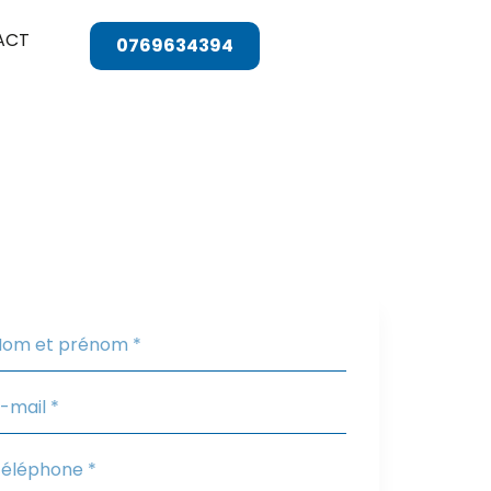
ACT
0769634394