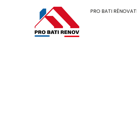
PRO BATI RÉNOVAT
Couvreur à Bo
france 95500
Pro Bati Rénovation mobilise son expertise 
alliant durabilité, qualité et esthétique. 
élégante, pensée pour résister au temps et