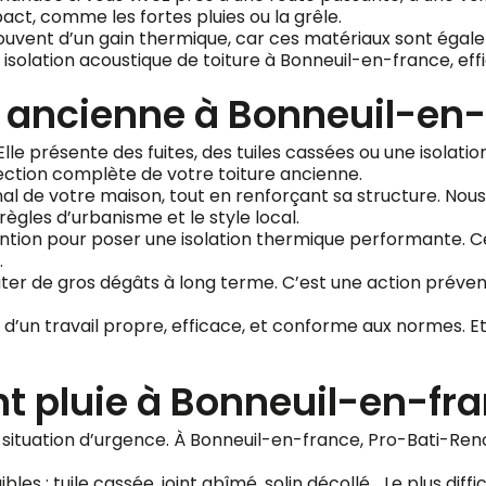
pact, comme les fortes pluies ou la grêle.
ouvent d’un gain thermique, car ces matériaux sont égalem
isolation acoustique de toiture à Bonneuil-en-france, eff
e ancienne à Bonneuil-en
Elle présente des fuites, des tuiles cassées ou une isolat
tion complète de votre toiture ancienne.
inal de votre maison, tout en renforçant sa structure. No
ègles d’urbanisme et le style local.
vention pour poser une isolation thermique performante. 
.
iter de gros dégâts à long terme. C’est une action prévent
’un travail propre, efficace, et conforme aux normes. Et 
nt pluie à Bonneuil-en-fr
ne situation d’urgence. À Bonneuil-en-france, Pro-Bati-Re
 faibles : tuile cassée, joint abîmé, solin décollé… Le plus di