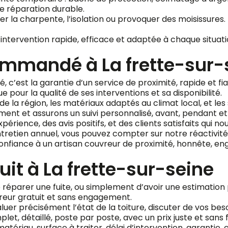
e réparation durable.
la charpente, l’isolation ou provoquer des moisissures. Il
intervention rapide, efficace et adaptée à chaque situat
ommandé à La frette-sur-
c’est la garantie d’un service de proximité, rapide et fiab
our la qualité de ses interventions et sa disponibilité.
e la région, les matériaux adaptés au climat local, et les
ment et assurons un suivi personnalisé, avant, pendant et
érience, des avis positifs, et des clients satisfaits qui
tretien annuel, vous pouvez compter sur notre réactivité 
confiance à un artisan couvreur de proximité, honnête, en
uit à La frette-sur-seine
e réparer une fuite, ou simplement d’avoir une estimation p
reur gratuit et sans engagement.
er précisément l’état de la toiture, discuter de vos beso
et, détaillé, poste par poste, avec un prix juste et sans 
atériau, surface à traiter, délai d’intervention, garantie,