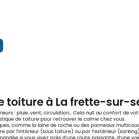
ndez votre devis gratuit
 toiture à La frette-sur-s
rieurs : pluie, vent, circulation… Cela nuit au confort de vo
stique de toiture pour retrouver le calme chez vous.
fiques, comme la laine de roche ou des panneaux multicou
e par l’intérieur (sous toiture) ou par l’extérieur (sarking
ndée si vous vivez près d’une route passante, d’une voie 