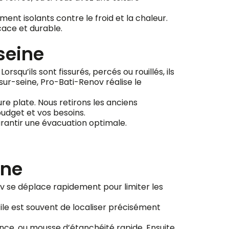
ent isolants contre le froid et la chaleur.
cace et durable.
seine
squ’ils sont fissurés, percés ou rouillés, ils
sur-seine, Pro-Bati-Renov réalise le
re plate. Nous retirons les anciens
udget et vos besoins.
arantir une évacuation optimale.
ine
ov se déplace rapidement pour limiter les
fficile est souvent de localiser précisément
ce, ou mousse d’étanchéité rapide. Ensuite,