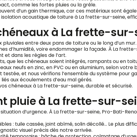
pact, comme les fortes pluies ou la grêle.
ouvent d’un gain thermique, car ces matériaux sont égalem
solation acoustique de toiture à La frette-sur-seine, effi
éneaux à La frette-sur-
uviales entre deux pans de toiture ou le long d’un mur. Lor
ches d’humidité, voire endommager la façade. À La frette-
t dans les règles de l’art.
s, que les chéneaux soient intégrés, rampants ou en toitu
x neufs en zinc, en PVC ou en aluminium, selon votre b
t testée, et nous vérifions l’ensemble du système pour g
 liés aux écoulements d’eau mal gérés.
 chéneaux à La frette-sur-seine, durable et sécurisé.
t pluie à La frette-sur-se
e situation d’urgence. À La frette-sur-seine, Pro-Bati-Ren
 faibles : tuile cassée, joint abîmé, solin décollé… Le plus di
agnostic visuel précis dès notre arrivée.
ité temporaire : bâche de protection, colmatage d’urgen