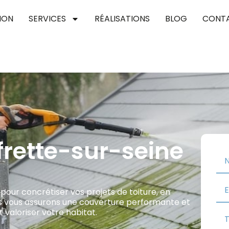
ION
SERVICES
RÉALISATIONS
BLOG
CONT
frette-sur-seine
pour concrétiser vos projets de toiture, en
Nous vous assurons une couverture performante et
 valoriser votre habitat.