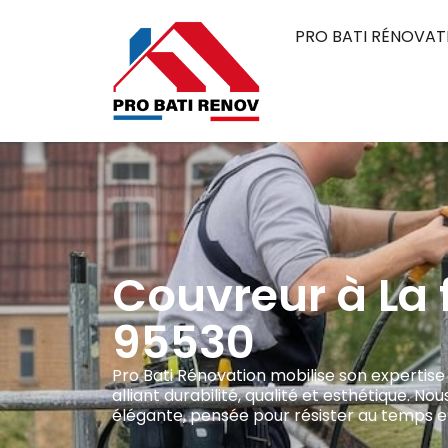
PRO BATI RÉNOVAT
Couvreur à La 
95530
Pro Bati Rénovation mobilise son expertise 
alliant durabilité, qualité et esthétique. 
élégante, pensée pour résister au temps et