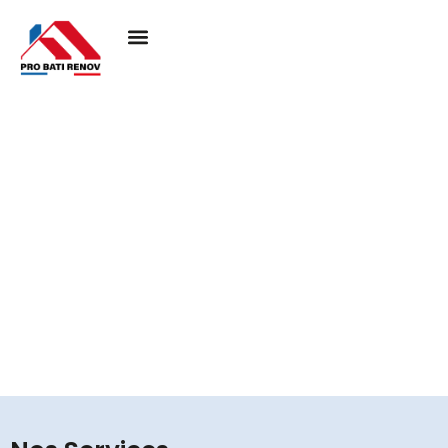
Couvreur à Vienne-en-
arthies 95510
Pro Bati Rénovation mobilise son expertise pour
concrétiser vos projets de toiture, en alliant durabilité,
qualité et esthétique. Nous vous assurons une
couverture performante et élégante, pensée pour
résister au temps et valoriser votre habitat.