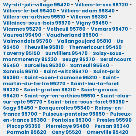
Wy-dit-joli-village 95420
-
Villiers-le-sec 95720
-
Villiers-le-bel 95400
-
Villiers-adam 95840
-
Villers-en-arthies 95510
-
Villeron 95380
-
Villaines-sous-bois 95570
-
Vigny 95450
-
Viarmes 95270
-
Vetheuil 95780
-
Vemars 95470
-
Vaureal 95490
-
Vaudherland 95500
-
Valmondois 95760
-
Vallangoujard 95810
-
Us
95450
-
Theuville 95810
-
Themericourt 95450
-
Taverny 95150
-
Survilliers 95470
-
Soisy-sous-
montmorency 95230
-
Seugy 95270
-
Seraincourt
95450
-
Sarcelles 95200
-
Santeuil 95640
-
Sannois 95110
-
Saint-witz 95470
-
Saint-prix
95390
-
Saint-ouen-l’aumone 95310
-
Saint-
martin-du-tertre 95270
-
Saint-leu-la-foret
95320
-
Saint-gratien 95210
-
Saint-gervais
95420
-
Saint-cyr-en-arthies 95510
-
Saint-clair-
sur-epte 95770
-
Saint-brice-sous-foret 95350
-
Sagy 95450
-
Ronquerolles 95340
-
Roissy-en-
france 95700
-
Puiseux-pontoise 95650
-
Puiseux-
en-france 95380
-
Pontoise 95300
-
Presles 95590
-
Piscop 95350
-
Pierrelaye 95480
-
Persan 95340
-
Parmain 95620
-
Osny 95520
-
Omerville 95420
-