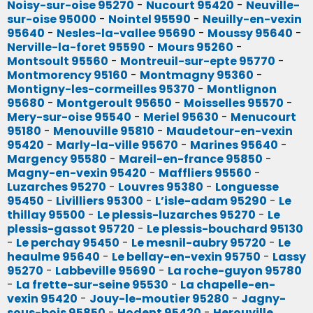
Noisy-sur-oise 95270
-
Nucourt 95420
-
Neuville-
sur-oise 95000
-
Nointel 95590
-
Neuilly-en-vexin
95640
-
Nesles-la-vallee 95690
-
Moussy 95640
-
Nerville-la-foret 95590
-
Mours 95260
-
Montsoult 95560
-
Montreuil-sur-epte 95770
-
Montmorency 95160
-
Montmagny 95360
-
Montigny-les-cormeilles 95370
-
Montlignon
95680
-
Montgeroult 95650
-
Moisselles 95570
-
Mery-sur-oise 95540
-
Meriel 95630
-
Menucourt
95180
-
Menouville 95810
-
Maudetour-en-vexin
95420
-
Marly-la-ville 95670
-
Marines 95640
-
Margency 95580
-
Mareil-en-france 95850
-
Magny-en-vexin 95420
-
Maffliers 95560
-
Luzarches 95270
-
Louvres 95380
-
Longuesse
95450
-
Livilliers 95300
-
L’isle-adam 95290
-
Le
thillay 95500
-
Le plessis-luzarches 95270
-
Le
plessis-gassot 95720
-
Le plessis-bouchard 95130
-
Le perchay 95450
-
Le mesnil-aubry 95720
-
Le
heaulme 95640
-
Le bellay-en-vexin 95750
-
Lassy
95270
-
Labbeville 95690
-
La roche-guyon 95780
-
La frette-sur-seine 95530
-
La chapelle-en-
vexin 95420
-
Jouy-le-moutier 95280
-
Jagny-
sous-bois 95850
-
Hodent 95420
-
Herouville