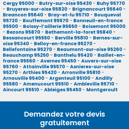
Cergy 95000
-
Butry-sur-oise 95430
-
Buhy 95770
-
Bruyeres-sur-oise 95820
-
Brignancourt 95640
-
Breancon 95640
-
Bray-et-lu 95710
-
Bouqueval
95720
-
Bouffemont 95570
-
Bonneuil-en-france
95500
-
Boissy-l’aillerie 95650
-
Boisemont 95000
-
Bezons 95870
-
Bethemont-la-foret 95840
-
Bessancourt 95550
-
Berville 95810
-
Bernes-sur-
oise 95340
-
Belloy-en-france 95270
-
Bellefontaine 95270
-
Beaumont-sur-oise 95260
-
Beauchamp 95250
-
Banthelu 95420
-
Baillet-en-
france 95560
-
Avernes 95450
-
Auvers-sur-oise
95760
-
Attainville 95570
-
Asnieres-sur-oise
95270
-
Arthies 95420
-
Arronville 95810
-
Arnouville 95400
-
Argenteuil 95100
-
Andilly
95580
-
Amenucourt 95510
-
Ambleville 95710
-
Aincourt 95510
-
Ableiges 95450
-
Montgeroult
Demandez votre devis
gratuitement