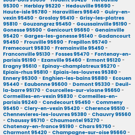
95300
-
Herblay 95220
-
Hedouville 95690
-
Haute-isle 95780
-
Haravilliers 95640
-
Guiry-en-
vexin 95450
-
Groslay 95410
-
Grisy-les-platres
95810
-
Gouzangrez 95450
-
Goussainville 95190
-
Gonesse 95500
-
Genicourt 95650
-
Genainville
95420
-
Garges-les-gonesse 95140
-
Gadancourt
95450
-
Frouville 95690
-
Frepillon 95740
-
Fremecourt 95830
-
Fremainville 95450
-
Franconville 95130
-
Fosses 95470
-
Fontenay-en-
parisis 95190
-
Ezanville 95460
-
Ermont 95120
-
Eragny 95610
-
Epinay-champlatreux 95270
-
Epiais-rhus 95810
-
Epiais-les-louvres 95380
-
Ennery 95300
-
Enghien-les-bains 95880
-
Ecouen
95440
-
Eaubonne 95600
-
Domont 95330
-
Deuil-
la-barre 95170
-
Courcelles-sur-viosne 95650
-
Cormeilles-en-vexin 95830
-
Cormeilles-en-
parisis 95240
-
Condecourt 95450
-
Commeny
95450
-
Clery-en-vexin 95420
-
Cherence 95510
-
Chennevieres-les-louvres 95380
-
Chauvry 95560
-
Chaussy 95710
-
Chaumontel 95270
-
Chatenay-en-france 95190
-
Chars 95750
-
Charmont 95420
-
Champagne-sur-oise 95660
-