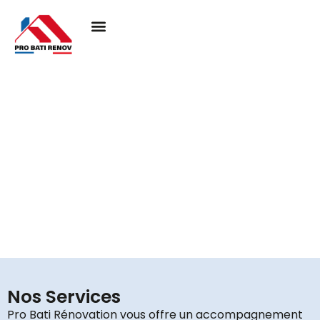
Couvreur à Piscop 95350
Pro Bati Rénovation mobilise son expertise pour
concrétiser vos projets de toiture, en alliant durabilité,
qualité et esthétique. Nous vous assurons une
couverture performante et élégante, pensée pour
résister au temps et valoriser votre habitat.
Nos Services
Pro Bati Rénovation vous offre un accompagnement