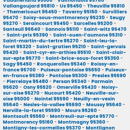
Vaudherland 95500
-
Valmondois 95760
-
Vallangoujard 95810
-
Us 95450
-
Theuville 95810
-
Themericourt 95450
-
Taverny 95150
-
Survilliers
95470
-
Soisy-sous-montmorency 95230
-
Seugy
95270
-
Seraincourt 95450
-
Sarcelles 95200
-
Santeuil 95640
-
Sannois 95110
-
Saint-witz 95470
-
Saint-prix 95390
-
Saint-ouen-l’aumone 95310
-
Saint-martin-du-tertre 95270
-
Saint-leu-la-
foret 95320
-
Saint-gratien 95210
-
Saint-gervais
95420
-
Saint-cyr-en-arthies 95510
-
Saint-clair-
sur-epte 95770
-
Saint-brice-sous-foret 95350
-
Sagy 95450
-
Ronquerolles 95340
-
Roissy-en-
france 95700
-
Puiseux-pontoise 95650
-
Puiseux-
en-france 95380
-
Pontoise 95300
-
Presles 95590
-
Pierrelaye 95480
-
Persan 95340
-
Parmain
95620
-
Osny 95520
-
Omerville 95420
-
Noisy-
sur-oise 95270
-
Nucourt 95420
-
Neuville-sur-
oise 95000
-
Nointel 95590
-
Neuilly-en-vexin
95640
-
Nesles-la-vallee 95690
-
Moussy 95640
-
Nerville-la-foret 95590
-
Mours 95260
-
Montsoult 95560
-
Montreuil-sur-epte 95770
-
Montmorency 95160
-
Montmagny 95360
-
Montigny-les-cormeilles 95370
-
Montlignon