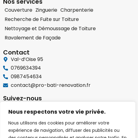
Nos services
Couverture
Zinguerie
Charpenterie
Recherche de Fuite sur Toiture
Nettoyage et Démoussage de Toiture
Ravalement de Façade
Contact
Val-d’Oise 95
0769634394
0987454634
contact@pro-bati-renovation.fr
Suivez-nous
Nous respectons votre vie privée.
Zones de service
Nous utilisons des cookies pour améliorer votre
expérience de navigation, diffuser des publicités ou
des contenus personnalisés et analyser notre trafic. En