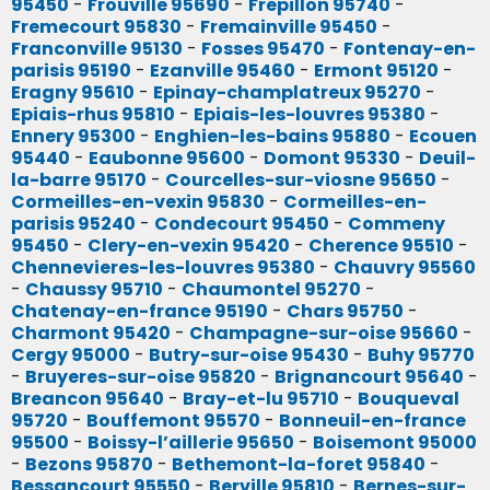
95450
-
Frouville 95690
-
Frepillon 95740
-
Fremecourt 95830
-
Fremainville 95450
-
Franconville 95130
-
Fosses 95470
-
Fontenay-en-
parisis 95190
-
Ezanville 95460
-
Ermont 95120
-
Eragny 95610
-
Epinay-champlatreux 95270
-
Epiais-rhus 95810
-
Epiais-les-louvres 95380
-
Ennery 95300
-
Enghien-les-bains 95880
-
Ecouen
95440
-
Eaubonne 95600
-
Domont 95330
-
Deuil-
la-barre 95170
-
Courcelles-sur-viosne 95650
-
Cormeilles-en-vexin 95830
-
Cormeilles-en-
parisis 95240
-
Condecourt 95450
-
Commeny
95450
-
Clery-en-vexin 95420
-
Cherence 95510
-
Chennevieres-les-louvres 95380
-
Chauvry 95560
-
Chaussy 95710
-
Chaumontel 95270
-
Chatenay-en-france 95190
-
Chars 95750
-
Charmont 95420
-
Champagne-sur-oise 95660
-
Cergy 95000
-
Butry-sur-oise 95430
-
Buhy 95770
-
Bruyeres-sur-oise 95820
-
Brignancourt 95640
-
Breancon 95640
-
Bray-et-lu 95710
-
Bouqueval
95720
-
Bouffemont 95570
-
Bonneuil-en-france
95500
-
Boissy-l’aillerie 95650
-
Boisemont 95000
-
Bezons 95870
-
Bethemont-la-foret 95840
-
Bessancourt 95550
-
Berville 95810
-
Bernes-sur-