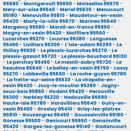
95680
-
Montgeroult 95650
-
Moisselles 95570
-
Mery-sur-oise 95540
-
Meriel 95630
-
Menucourt
95180
-
Menouville 95810
-
Maudetour-en-vexin
95420
-
Marly-la-ville 95670
-
Marines 95640
-
Margency 95580
-
Mareil-en-france 95850
-
Magny-en-vexin 95420
-
Maffliers 95560
-
Luzarches 95270
-
Louvres 95380
-
Longuesse
95450
-
Livilliers 95300
-
L’isle-adam 95290
-
Le
thillay 95500
-
Le plessis-luzarches 95270
-
Le
plessis-gassot 95720
-
Le plessis-bouchard 95130
-
Le perchay 95450
-
Le mesnil-aubry 95720
-
Le
heaulme 95640
-
Le bellay-en-vexin 95750
-
Lassy
95270
-
Labbeville 95690
-
La roche-guyon 95780
-
La frette-sur-seine 95530
-
La chapelle-en-
vexin 95420
-
Jouy-le-moutier 95280
-
Jagny-
sous-bois 95850
-
Hodent 95420
-
Herouville
95300
-
Herblay 95220
-
Hedouville 95690
-
Haute-isle 95780
-
Haravilliers 95640
-
Guiry-en-
vexin 95450
-
Groslay 95410
-
Grisy-les-platres
95810
-
Gouzangrez 95450
-
Goussainville 95190
-
Gonesse 95500
-
Genicourt 95650
-
Genainville
95420
-
Garges-les-gonesse 95140
-
Gadancourt