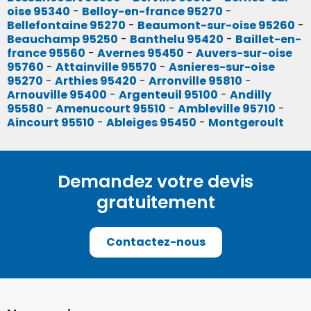
oise 95340
-
Belloy-en-france 95270
-
Bellefontaine 95270
-
Beaumont-sur-oise 95260
-
Beauchamp 95250
-
Banthelu 95420
-
Baillet-en-
france 95560
-
Avernes 95450
-
Auvers-sur-oise
95760
-
Attainville 95570
-
Asnieres-sur-oise
95270
-
Arthies 95420
-
Arronville 95810
-
Arnouville 95400
-
Argenteuil 95100
-
Andilly
95580
-
Amenucourt 95510
-
Ambleville 95710
-
Aincourt 95510
-
Ableiges 95450
-
Montgeroult
Demandez votre devis
gratuitement
Contactez-nous