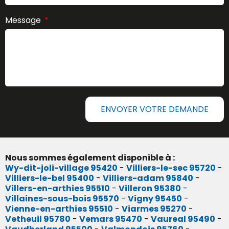
Message
ENVOYER VOTRE DEMANDE
Nous sommes également disponible à :
Wy-dit-joli-village 95420
-
Villiers-le-sec 95720
-
Villiers-le-bel 95400
-
Villiers-adam 95840
-
Villers-en-arthies 95510
-
Villeron 95380
-
Villaines-sous-bois 95570
-
Vigny 95450
-
Vienne-en-arthies 95510
-
Viarmes 95270
-
Vetheuil 95780
-
Vemars 95470
-
Vaureal 95490
-