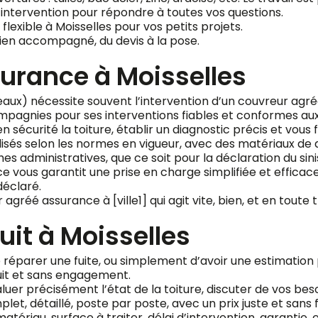
intervention pour répondre à toutes vos questions.
flexible à Moisselles pour vos petits projets.
ien accompagné, du devis à la pose.
urance à Moisselles
 eaux) nécessite souvent l’intervention d’un couvreur agréé
agnies pour ses interventions fiables et conformes aux
écurité la toiture, établir un diagnostic précis et vous f
lisés selon les normes en vigueur, avec des matériaux de q
administratives, que ce soit pour la déclaration du sini
vous garantit une prise en charge simplifiée et efficace
déclaré.
gréé assurance à [ville1] qui agit vite, bien, et en toute
uit à Moisselles
e réparer une fuite, ou simplement d’avoir une estimation p
uit et sans engagement.
er précisément l’état de la toiture, discuter de vos beso
et, détaillé, poste par poste, avec un prix juste et sans 
atériau, surface à traiter, délai d’intervention, garantie,