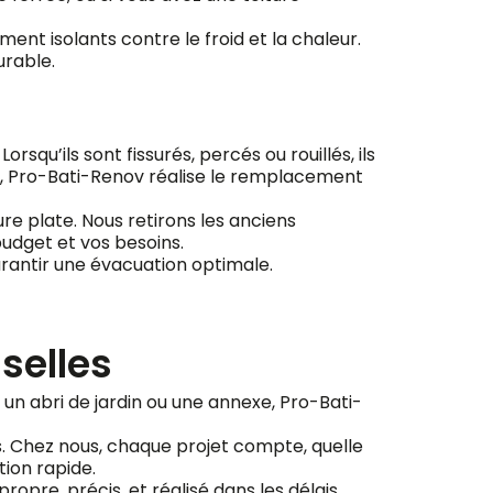
ent isolants contre le froid et la chaleur.
urable.
squ’ils sont fissurés, percés ou rouillés, ils
es, Pro-Bati-Renov réalise le remplacement
re plate. Nous retirons les anciens
udget et vos besoins.
arantir une évacuation optimale.
selles
 un abri de jardin ou une annexe, Pro-Bati-
s. Chez nous, chaque projet compte, quelle
tion rapide.
ropre, précis, et réalisé dans les délais.