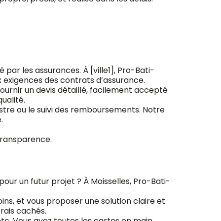
 par les assurances. À [ville1], Pro-Bati-
 exigences des contrats d’assurance.
ournir un devis détaillé, facilement accepté
ualité.
stre ou le suivi des remboursements. Notre
.
 transparence.
our un futur projet ? À Moisselles, Pro-Bati-
ins, et vous proposer une solution claire et
frais cachés.
 etc. Vous avez toutes les cartes en main