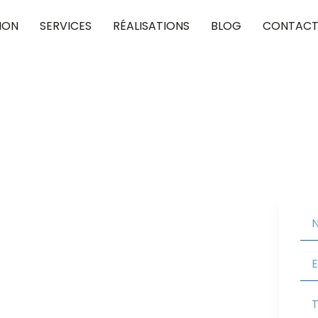
ION
SERVICES
RÉALISATIONS
BLOG
CONTAC
isselles 95570
pour concrétiser vos projets de toiture, en
Nous vous assurons une couverture performante et
 valoriser votre habitat.