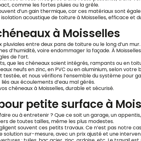
pact, comme les fortes pluies ou la grêle.
ouvent d’un gain thermique, car ces matériaux sont égalem
solation acoustique de toiture à Moisselles, efficace et d
héneaux à Moisselles
uviales entre deux pans de toiture ou le long d’un mur. Lor
ches d’humidité, voire endommager la façade. À Moissell
es de l’art.
s, que les chéneaux soient intégrés, rampants ou en toitu
x neufs en zinc, en PVC ou en aluminium, selon votre b
t testée, et nous vérifions l’ensemble du système pour g
 liés aux écoulements d’eau mal gérés.
 chéneaux à Moisselles, durable et sécurisé.
pour petite surface à Mois
faire ou à entretenir ? Que ce soit un garage, un appentis,
iers de toutes tailles, même les plus modestes.
ligent souvent ces petits travaux. Ce n’est pas notre ca
 solution sur-mesure, avec un prix ajusté et une interven
res : tuiles, bac acier, zinc, ardoise, etc. Le travail est p