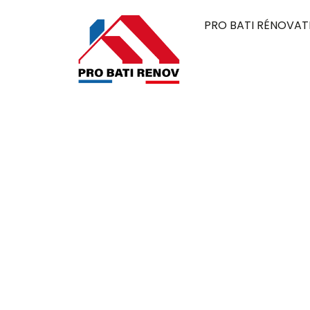
PRO BATI RÉNOVAT
Couvreur à Mo
Pro Bati Rénovation mobilise son expertise 
alliant durabilité, qualité et esthétique. 
élégante, pensée pour résister au temps et