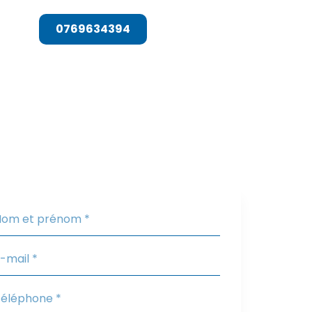
T
0769634394