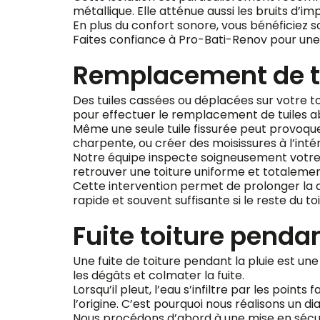
métallique. Elle atténue aussi les bruits d’im
En plus du confort sonore, vous bénéficiez s
Faites confiance à Pro-Bati-Renov pour une i
Remplacement de tu
Des tuiles cassées ou déplacées sur votre t
pour effectuer le remplacement de tuiles a
Même une seule tuile fissurée peut provoquer d
charpente, ou créer des moisissures à l’inté
Notre équipe inspecte soigneusement votre t
retrouver une toiture uniforme et totaleme
Cette intervention permet de prolonger la 
rapide et souvent suffisante si le reste du to
Fuite toiture penda
Une fuite de toiture pendant la pluie est u
les dégâts et colmater la fuite.
Lorsqu’il pleut, l’eau s’infiltre par les points
l’origine. C’est pourquoi nous réalisons un di
Nous procédons d’abord à une mise en sécur