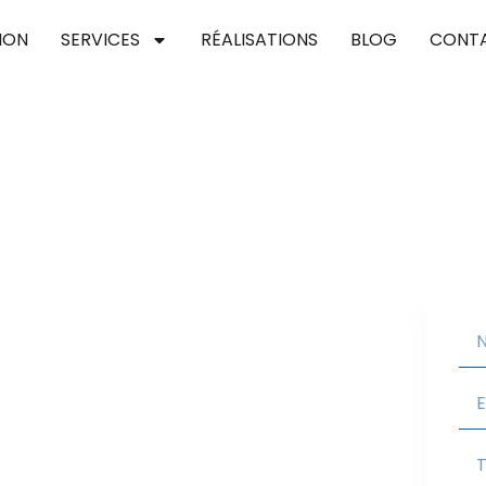
ION
SERVICES
RÉALISATIONS
BLOG
CONT
int-martin-du-
pour concrétiser vos projets de toiture, en
Nous vous assurons une couverture performante et
 valoriser votre habitat.