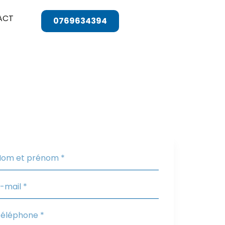
ACT
0769634394