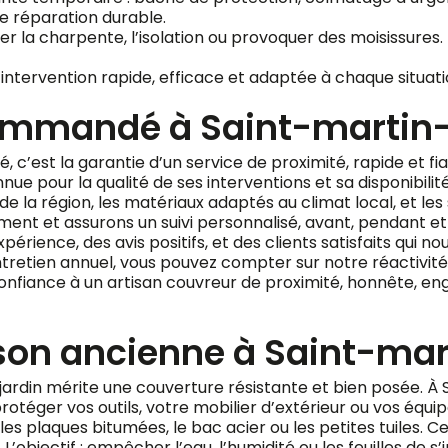
e réparation durable.
la charpente, l’isolation ou provoquer des moisissures. Il
intervention rapide, efficace et adaptée à chaque situat
commandé à Saint-martin-
c’est la garantie d’un service de proximité, rapide et fi
e pour la qualité de ses interventions et sa disponibilité
e la région, les matériaux adaptés au climat local, et les
ment et assurons un suivi personnalisé, avant, pendant et
érience, des avis positifs, et des clients satisfaits qui
tretien annuel, vous pouvez compter sur notre réactivité 
confiance à un artisan couvreur de proximité, honnête, e
on ancienne à Saint-mar
rdin mérite une couverture résistante et bien posée. À 
otéger vos outils, votre mobilier d’extérieur ou vos équi
es plaques bitumées, le bac acier ou les petites tuiles. C
’objectif : empêcher l’eau, l’humidité ou les feuilles de s’in