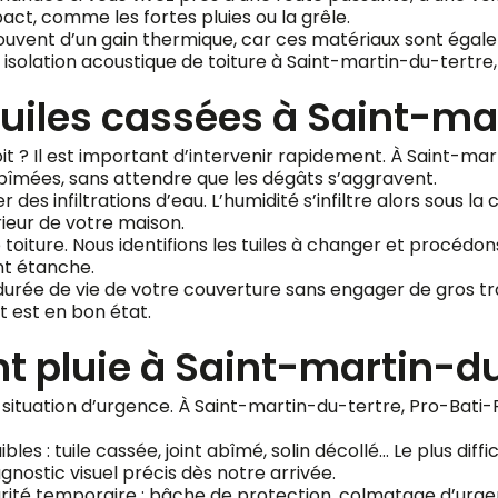
pact, comme les fortes pluies ou la grêle.
ouvent d’un gain thermique, car ces matériaux sont égalem
solation acoustique de toiture à Saint-martin-du-tertre, 
iles cassées à Saint-mar
oit ? Il est important d’intervenir rapidement. À Saint-m
bîmées, sans attendre que les dégâts s’aggravent.
es infiltrations d’eau. L’humidité s’infiltre alors sous la c
rieur de votre maison.
oiture. Nous identifions les tuiles à changer et procédo
nt étanche.
durée de vie de votre couverture sans engager de gros tr
it est en bon état.
nt pluie à Saint-martin-d
ne situation d’urgence. À Saint-martin-du-tertre, Pro-Bat
 faibles : tuile cassée, joint abîmé, solin décollé… Le plus di
agnostic visuel précis dès notre arrivée.
ité temporaire : bâche de protection, colmatage d’urgen