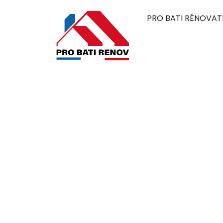
PRO BATI RÉNOVAT
Couvreur à Sa
tertre 95270
Pro Bati Rénovation mobilise son expertise 
alliant durabilité, qualité et esthétique. 
élégante, pensée pour résister au temps et