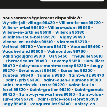
Nous sommes également disponible à :
Wy-dit-joli-village 95420
-
Villiers-le-sec 95720
-
Villiers-le-bel 95400
-
Villiers-adam 95840
-
Villers-en-arthies 95510
-
Villeron 95380
-
Villaines-sous-bois 95570
-
Vigny 95450
-
Vienne-en-arthies 95510
-
Viarmes 95270
-
Vetheuil 95780
-
Vemars 95470
-
Vaureal 95490
-
Vaudherland 95500
-
Valmondois 95760
-
Vallangoujard 95810
-
Us 95450
-
Theuville 95810
-
Themericourt 95450
-
Taverny 95150
-
Survilliers
95470
-
Soisy-sous-montmorency 95230
-
Seugy
95270
-
Seraincourt 95450
-
Sarcelles 95200
-
Santeuil 95640
-
Sannois 95110
-
Saint-witz 95470
-
Saint-prix 95390
-
Saint-ouen-l’aumone 95310
-
Saint-martin-du-tertre 95270
-
Saint-leu-la-
foret 95320
-
Saint-gratien 95210
-
Saint-gervais
95420
-
Saint-cyr-en-arthies 95510
-
Saint-clair-
sur-epte 95770
-
Saint-brice-sous-foret 95350
-
Sagy 95450
-
Ronquerolles 95340
-
Roissy-en-