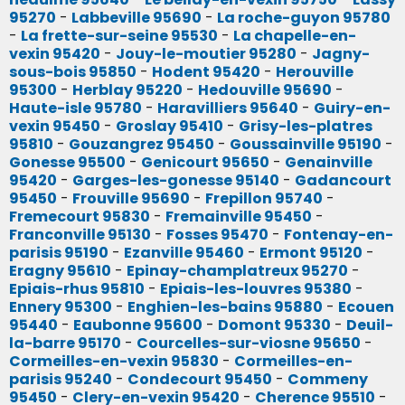
95270
-
Labbeville 95690
-
La roche-guyon 95780
-
La frette-sur-seine 95530
-
La chapelle-en-
vexin 95420
-
Jouy-le-moutier 95280
-
Jagny-
sous-bois 95850
-
Hodent 95420
-
Herouville
95300
-
Herblay 95220
-
Hedouville 95690
-
Haute-isle 95780
-
Haravilliers 95640
-
Guiry-en-
vexin 95450
-
Groslay 95410
-
Grisy-les-platres
95810
-
Gouzangrez 95450
-
Goussainville 95190
-
Gonesse 95500
-
Genicourt 95650
-
Genainville
95420
-
Garges-les-gonesse 95140
-
Gadancourt
95450
-
Frouville 95690
-
Frepillon 95740
-
Fremecourt 95830
-
Fremainville 95450
-
Franconville 95130
-
Fosses 95470
-
Fontenay-en-
parisis 95190
-
Ezanville 95460
-
Ermont 95120
-
Eragny 95610
-
Epinay-champlatreux 95270
-
Epiais-rhus 95810
-
Epiais-les-louvres 95380
-
Ennery 95300
-
Enghien-les-bains 95880
-
Ecouen
95440
-
Eaubonne 95600
-
Domont 95330
-
Deuil-
la-barre 95170
-
Courcelles-sur-viosne 95650
-
Cormeilles-en-vexin 95830
-
Cormeilles-en-
parisis 95240
-
Condecourt 95450
-
Commeny
95450
-
Clery-en-vexin 95420
-
Cherence 95510
-