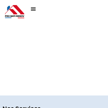
Couvreur à Aincourt
95510
Pro Bati Rénovation mobilise son expertise pour
concrétiser vos projets de toiture, en alliant durabilité,
qualité et esthétique. Nous vous assurons une
couverture performante et élégante, pensée pour
résister au temps et valoriser votre habitat.