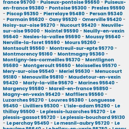
france 95700
-
Puiseux-pontoise 95650
-
Puiseux-
en-france 95380
-
Pontoise 95300
-
Presles 95590
-
Piscop 95350
-
Pierrelaye 95480
-
Persan 95340
-
Parmain 95620
-
Osny 95520
-
Omerville 95420
-
Noisy-sur-oise 95270
-
Nucourt 95420
-
Neuville-
sur-oise 95000
-
Nointel 95590
-
Neuilly-en-vexin
95640
-
Nesles-la-vallee 95690
-
Moussy 95640
-
Nerville-la-foret 95590
-
Mours 95260
-
Montsoult 95560
-
Montreuil-sur-epte 95770
-
Montmorency 95160
-
Montmagny 95360
-
Montigny-les-cormeilles 95370
-
Montlignon
95680
-
Montgeroult 95650
-
Moisselles 95570
-
Mery-sur-oise 95540
-
Meriel 95630
-
Menucourt
95180
-
Menouville 95810
-
Maudetour-en-vexin
95420
-
Marly-la-ville 95670
-
Marines 95640
-
Margency 95580
-
Mareil-en-france 95850
-
Magny-en-vexin 95420
-
Maffliers 95560
-
Luzarches 95270
-
Louvres 95380
-
Longuesse
95450
-
Livilliers 95300
-
L’isle-adam 95290
-
Le
thillay 95500
-
Le plessis-luzarches 95270
-
Le
plessis-gassot 95720
-
Le plessis-bouchard 95130
-
Le perchay 95450
-
Le mesnil-aubry 95720
-
Le
heaulme 95640
-
Le bellay-en-vexin 95750
-
Lassy