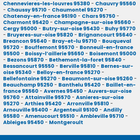
Chennevieres-les-louvres 95380
-
Chauvry 95560
-
Chaussy 95710
-
Chaumontel 95270
-
Chatenay-en-france 95190
-
Chars 95750
-
Charmont 95420
-
Champagne-sur-oise 95660
-
Cergy 95000
-
Butry-sur-oise 95430
-
Buhy 95770
-
Bruyeres-sur-oise 95820
-
Brignancourt 95640
-
Breancon 95640
-
Bray-et-lu 95710
-
Bouqueval
95720
-
Bouffemont 95570
-
Bonneuil-en-france
95500
-
Boissy-l’aillerie 95650
-
Boisemont 95000
-
Bezons 95870
-
Bethemont-la-foret 95840
-
Bessancourt 95550
-
Berville 95810
-
Bernes-sur-
oise 95340
-
Belloy-en-france 95270
-
Bellefontaine 95270
-
Beaumont-sur-oise 95260
-
Beauchamp 95250
-
Banthelu 95420
-
Baillet-en-
france 95560
-
Avernes 95450
-
Auvers-sur-oise
95760
-
Attainville 95570
-
Asnieres-sur-oise
95270
-
Arthies 95420
-
Arronville 95810
-
Arnouville 95400
-
Argenteuil 95100
-
Andilly
95580
-
Amenucourt 95510
-
Ambleville 95710
-
Ableiges 95450
-
Montgeroult