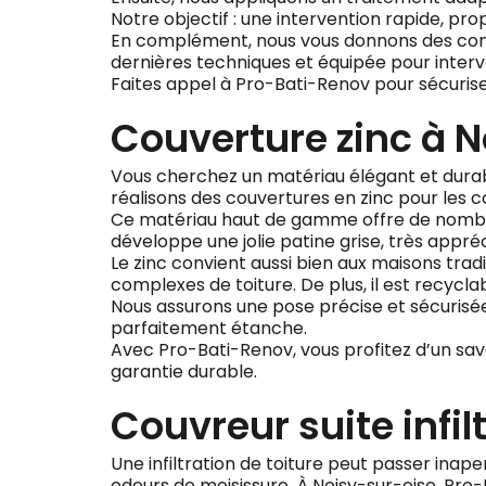
Notre objectif : une intervention rapide, prop
En complément, nous vous donnons des consei
dernières techniques et équipée pour interve
Faites appel à Pro-Bati-Renov pour sécuriser 
Couverture zinc à 
Vous cherchez un matériau élégant et durabl
réalisons des couvertures en zinc pour les 
Ce matériau haut de gamme offre de nombreux
développe une jolie patine grise, très appr
Le zinc convient aussi bien aux maisons trad
complexes de toiture. De plus, il est recycla
Nous assurons une pose précise et sécurisée, 
parfaitement étanche.
Avec Pro-Bati-Renov, vous profitez d’un sav
garantie durable.
Couvreur suite infil
Une infiltration de toiture peut passer ina
odeurs de moisissure. À Noisy-sur-oise, Pro-B