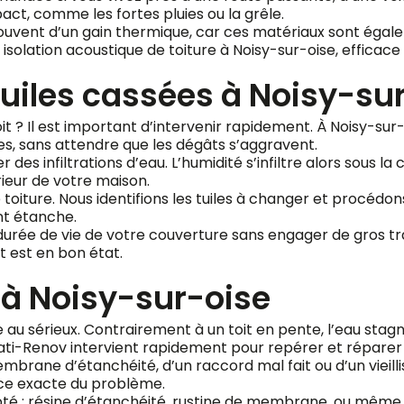
pact, comme les fortes pluies ou la grêle.
ouvent d’un gain thermique, car ces matériaux sont égalem
solation acoustique de toiture à Noisy-sur-oise, efficace 
iles cassées à Noisy-su
it ? Il est important d’intervenir rapidement. À Noisy-su
s, sans attendre que les dégâts s’aggravent.
es infiltrations d’eau. L’humidité s’infiltre alors sous la c
rieur de votre maison.
oiture. Nous identifions les tuiles à changer et procédo
nt étanche.
durée de vie de votre couverture sans engager de gros tr
it est en bon état.
t à Noisy-sur-oise
ise au sérieux. Contrairement à un toit en pente, l’eau st
-Bati-Renov intervient rapidement pour repérer et réparer 
membrane d’étanchéité, d’un raccord mal fait ou d’un viei
urce exacte du problème.
pté : résine d’étanchéité, rustine de membrane, ou même