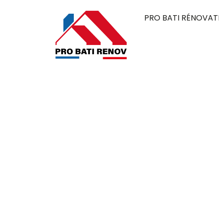
PRO BATI RÉNOVAT
Couvreur à No
95270
Pro Bati Rénovation mobilise son expertise 
alliant durabilité, qualité et esthétique. 
élégante, pensée pour résister au temps et