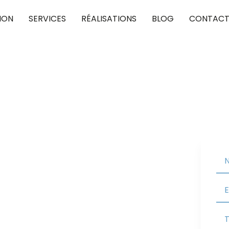
ION
SERVICES
RÉALISATIONS
BLOG
CONTAC
isy-sur-oise
pour concrétiser vos projets de toiture, en
Nous vous assurons une couverture performante et
 valoriser votre habitat.