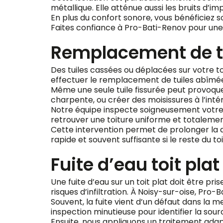
métallique. Elle atténue aussi les bruits d’im
En plus du confort sonore, vous bénéficiez s
Faites confiance à Pro-Bati-Renov pour une i
Remplacement de tu
Des tuiles cassées ou déplacées sur votre to
effectuer le remplacement de tuiles abîmée
Même une seule tuile fissurée peut provoquer d
charpente, ou créer des moisissures à l’inté
Notre équipe inspecte soigneusement votre t
retrouver une toiture uniforme et totaleme
Cette intervention permet de prolonger la 
rapide et souvent suffisante si le reste du to
Fuite d’eau toit pla
Une fuite d’eau sur un toit plat doit être pr
risques d’infiltration. À Noisy-sur-oise, Pro
Souvent, la fuite vient d’un défaut dans la 
inspection minutieuse pour identifier la so
Ensuite, nous appliquons un traitement ada