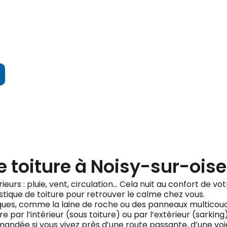
ndez votre devis gratuit
e toiture à Noisy-sur-oise
rieurs : pluie, vent, circulation… Cela nuit au confort de vo
stique de toiture pour retrouver le calme chez vous.
fiques, comme la laine de roche ou des panneaux multicou
e par l’intérieur (sous toiture) ou par l’extérieur (sarking
ndée si vous vivez près d’une route passante, d’une voie 