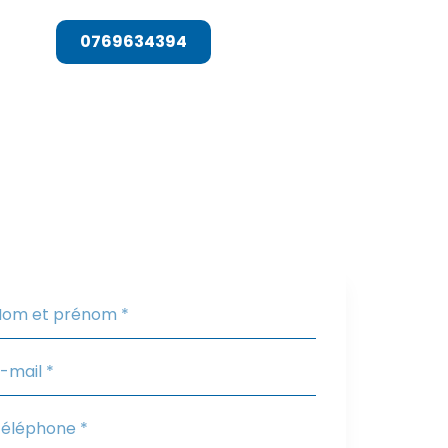
T
0769634394