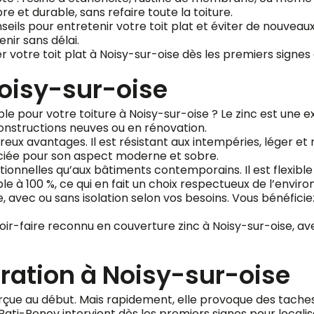
re et durable, sans refaire toute la toiture.
ls pour entretenir votre toit plat et éviter de nouveaux
nir sans délai.
votre toit plat à Noisy-sur-oise dès les premiers signes d’
Noisy-sur-oise
e pour votre toiture à Noisy-sur-oise ? Le zinc est une 
constructions neuves ou en rénovation.
 avantages. Il est résistant aux intempéries, léger et 
éciée pour son aspect moderne et sobre.
itionnelles qu’aux bâtiments contemporains. Il est flexib
ble à 100 %, ce qui en fait un choix respectueux de l’envi
avec ou sans isolation selon vos besoins. Vous bénéficiez a
oir-faire reconnu en couverture zinc à Noisy-sur-oise, a
tration à Noisy-sur-oise
perçue au début. Mais rapidement, elle provoque des tach
ati-Renov intervient dès les premiers signes pour localise