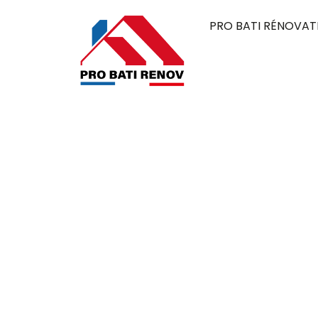
PRO BATI RÉNOVAT
Couvreur à Ge
Pro Bati Rénovation mobilise son expertise 
alliant durabilité, qualité et esthétique. 
élégante, pensée pour résister au temps et