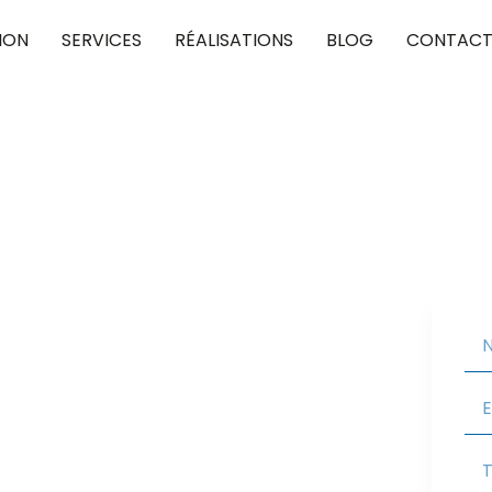
ION
SERVICES
RÉALISATIONS
BLOG
CONTAC
nainville 95420
pour concrétiser vos projets de toiture, en
Nous vous assurons une couverture performante et
 valoriser votre habitat.