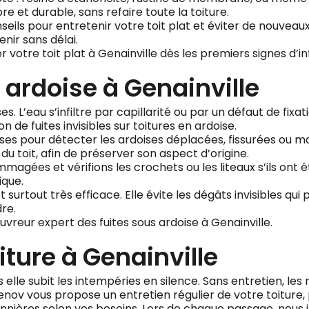
re et durable, sans refaire toute la toiture.
ls pour entretenir votre toit plat et éviter de nouveaux
nir sans délai.
votre toit plat à Genainville dès les premiers signes d’infi
 ardoise à Genainville
s. L’eau s’infiltre par capillarité ou par un défaut de fixa
 de fuites invisibles sur toitures en ardoise.
ses pour détecter les ardoises déplacées, fissurées ou ma
 toit, afin de préserver son aspect d’origine.
agées et vérifions les crochets ou les liteaux s’ils ont 
ique.
 surtout très efficace. Elle évite les dégâts invisibles qui 
re.
vreur expert des fuites sous ardoise à Genainville.
oiture à Genainville
lle subit les intempéries en silence. Sans entretien, les mo
i-Renov vous propose un entretien régulier de votre toiture,
sonnières selon vos besoins. Lors de chaque passage, nous