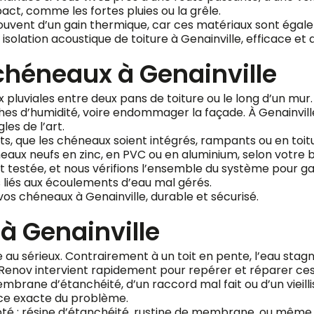
pact, comme les fortes pluies ou la grêle.
ouvent d’un gain thermique, car ces matériaux sont égalem
solation acoustique de toiture à Genainville, efficace et 
héneaux à Genainville
uviales entre deux pans de toiture ou le long d’un mur. Lor
ches d’humidité, voire endommager la façade. À Genainvi
es de l’art.
s, que les chéneaux soient intégrés, rampants ou en toitu
x neufs en zinc, en PVC ou en aluminium, selon votre b
t testée, et nous vérifions l’ensemble du système pour g
 liés aux écoulements d’eau mal gérés.
 chéneaux à Genainville, durable et sécurisé.
 à Genainville
ise au sérieux. Contrairement à un toit en pente, l’eau st
ti-Renov intervient rapidement pour repérer et réparer ces 
membrane d’étanchéité, d’un raccord mal fait ou d’un viei
urce exacte du problème.
pté : résine d’étanchéité, rustine de membrane, ou même