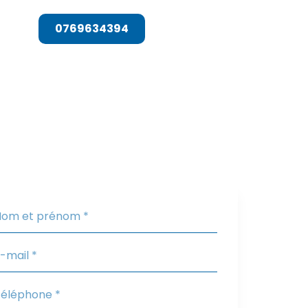
T
0769634394