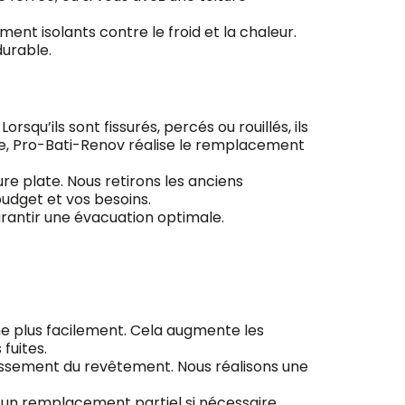
ent isolants contre le froid et la chaleur.
durable.
squ’ils sont fissurés, percés ou rouillés, ils
lle, Pro-Bati-Renov réalise le remplacement
re plate. Nous retirons les anciens
udget et vos besoins.
arantir une évacuation optimale.
agne plus facilement. Cela augmente les
fuites.
llissement du revêtement. Nous réalisons une
 un remplacement partiel si nécessaire.