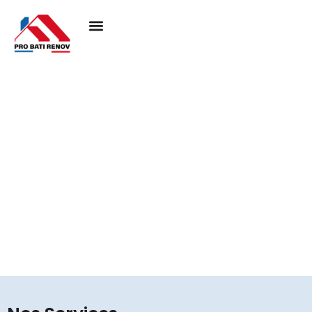
Couvreur à Breancon
95640
Pro Bati Rénovation mobilise son expertise pour
concrétiser vos projets de toiture, en alliant durabilité,
qualité et esthétique. Nous vous assurons une
couverture performante et élégante, pensée pour
résister au temps et valoriser votre habitat.