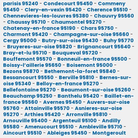
parisis 95240
-
Condecourt 95450
-
Commeny
95450
-
Clery-en-vexin 95420
-
Cherence 95510
-
Chennevieres-les-louvres 95380
-
Chauvry 95560
-
Chaussy 95710
-
Chaumontel 95270
-
Chatenay-en-france 95190
-
Chars 95750
-
Charmont 95420
-
Champagne-sur-oise 95660
-
Cergy 95000
-
Butry-sur-oise 95430
-
Buhy 95770
-
Bruyeres-sur-oise 95820
-
Brignancourt 95640
-
Bray-et-lu 95710
-
Bouqueval 95720
-
Bouffemont 95570
-
Bonneuil-en-france 95500
-
Boissy-l’aillerie 95650
-
Boisemont 95000
-
Bezons 95870
-
Bethemont-la-foret 95840
-
Bessancourt 95550
-
Berville 95810
-
Bernes-sur-
oise 95340
-
Belloy-en-france 95270
-
Bellefontaine 95270
-
Beaumont-sur-oise 95260
-
Beauchamp 95250
-
Banthelu 95420
-
Baillet-en-
france 95560
-
Avernes 95450
-
Auvers-sur-oise
95760
-
Attainville 95570
-
Asnieres-sur-oise
95270
-
Arthies 95420
-
Arronville 95810
-
Arnouville 95400
-
Argenteuil 95100
-
Andilly
95580
-
Amenucourt 95510
-
Ambleville 95710
-
Aincourt 95510
-
Ableiges 95450
-
Montgeroult