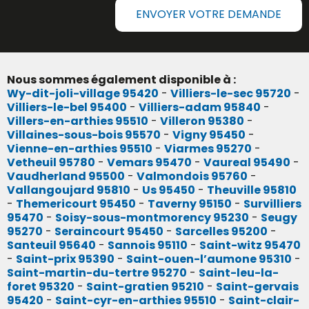
ENVOYER VOTRE DEMANDE
Nous sommes également disponible à :
Wy-dit-joli-village 95420
-
Villiers-le-sec 95720
-
Villiers-le-bel 95400
-
Villiers-adam 95840
-
Villers-en-arthies 95510
-
Villeron 95380
-
Villaines-sous-bois 95570
-
Vigny 95450
-
Vienne-en-arthies 95510
-
Viarmes 95270
-
Vetheuil 95780
-
Vemars 95470
-
Vaureal 95490
-
Vaudherland 95500
-
Valmondois 95760
-
Vallangoujard 95810
-
Us 95450
-
Theuville 95810
-
Themericourt 95450
-
Taverny 95150
-
Survilliers
95470
-
Soisy-sous-montmorency 95230
-
Seugy
95270
-
Seraincourt 95450
-
Sarcelles 95200
-
Santeuil 95640
-
Sannois 95110
-
Saint-witz 95470
-
Saint-prix 95390
-
Saint-ouen-l’aumone 95310
-
Saint-martin-du-tertre 95270
-
Saint-leu-la-
foret 95320
-
Saint-gratien 95210
-
Saint-gervais
95420
-
Saint-cyr-en-arthies 95510
-
Saint-clair-