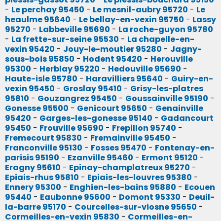
-
Le perchay 95450
-
Le mesnil-aubry 95720
-
Le
heaulme 95640
-
Le bellay-en-vexin 95750
-
Lassy
95270
-
Labbeville 95690
-
La roche-guyon 95780
-
La frette-sur-seine 95530
-
La chapelle-en-
vexin 95420
-
Jouy-le-moutier 95280
-
Jagny-
sous-bois 95850
-
Hodent 95420
-
Herouville
95300
-
Herblay 95220
-
Hedouville 95690
-
Haute-isle 95780
-
Haravilliers 95640
-
Guiry-en-
vexin 95450
-
Groslay 95410
-
Grisy-les-platres
95810
-
Gouzangrez 95450
-
Goussainville 95190
-
Gonesse 95500
-
Genicourt 95650
-
Genainville
95420
-
Garges-les-gonesse 95140
-
Gadancourt
95450
-
Frouville 95690
-
Frepillon 95740
-
Fremecourt 95830
-
Fremainville 95450
-
Franconville 95130
-
Fosses 95470
-
Fontenay-en-
parisis 95190
-
Ezanville 95460
-
Ermont 95120
-
Eragny 95610
-
Epinay-champlatreux 95270
-
Epiais-rhus 95810
-
Epiais-les-louvres 95380
-
Ennery 95300
-
Enghien-les-bains 95880
-
Ecouen
95440
-
Eaubonne 95600
-
Domont 95330
-
Deuil-
la-barre 95170
-
Courcelles-sur-viosne 95650
-
Cormeilles-en-vexin 95830
-
Cormeilles-en-