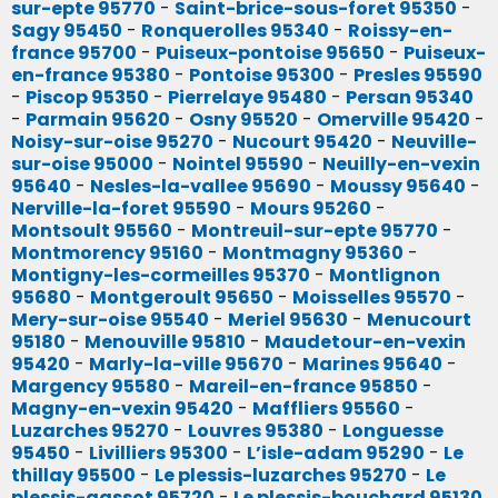
sur-epte 95770
-
Saint-brice-sous-foret 95350
-
Sagy 95450
-
Ronquerolles 95340
-
Roissy-en-
france 95700
-
Puiseux-pontoise 95650
-
Puiseux-
en-france 95380
-
Pontoise 95300
-
Presles 95590
-
Piscop 95350
-
Pierrelaye 95480
-
Persan 95340
-
Parmain 95620
-
Osny 95520
-
Omerville 95420
-
Noisy-sur-oise 95270
-
Nucourt 95420
-
Neuville-
sur-oise 95000
-
Nointel 95590
-
Neuilly-en-vexin
95640
-
Nesles-la-vallee 95690
-
Moussy 95640
-
Nerville-la-foret 95590
-
Mours 95260
-
Montsoult 95560
-
Montreuil-sur-epte 95770
-
Montmorency 95160
-
Montmagny 95360
-
Montigny-les-cormeilles 95370
-
Montlignon
95680
-
Montgeroult 95650
-
Moisselles 95570
-
Mery-sur-oise 95540
-
Meriel 95630
-
Menucourt
95180
-
Menouville 95810
-
Maudetour-en-vexin
95420
-
Marly-la-ville 95670
-
Marines 95640
-
Margency 95580
-
Mareil-en-france 95850
-
Magny-en-vexin 95420
-
Maffliers 95560
-
Luzarches 95270
-
Louvres 95380
-
Longuesse
95450
-
Livilliers 95300
-
L’isle-adam 95290
-
Le
thillay 95500
-
Le plessis-luzarches 95270
-
Le
plessis-gassot 95720
-
Le plessis-bouchard 95130