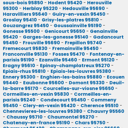
sous-bois 95850
-
Hodent 95420
-
Herouville
95300
-
Herblay 95220
-
Hedouville 95690
-
Haravilliers 95640
-
Guiry-en-vexin 95450
-
Groslay 95410
-
Grisy-les-platres 95810
-
Gouzangrez 95450
-
Goussainville 95190
-
Gonesse 95500
-
Genicourt 95650
-
Genainville
95420
-
Garges-les-gonesse 95140
-
Gadancourt
95450
-
Frouville 95690
-
Frepillon 95740
-
Fremecourt 95830
-
Fremainville 95450
-
Franconville 95130
-
Fosses 95470
-
Fontenay-en-
parisis 95190
-
Ezanville 95460
-
Ermont 95120
-
Eragny 95610
-
Epinay-champlatreux 95270
-
Epiais-rhus 95810
-
Epiais-les-louvres 95380
-
Ennery 95300
-
Enghien-les-bains 95880
-
Ecouen
95440
-
Eaubonne 95600
-
Domont 95330
-
Deuil-
la-barre 95170
-
Courcelles-sur-viosne 95650
-
Cormeilles-en-vexin 95830
-
Cormeilles-en-
parisis 95240
-
Condecourt 95450
-
Commeny
95450
-
Clery-en-vexin 95420
-
Cherence 95510
-
Chennevieres-les-louvres 95380
-
Chauvry 95560
-
Chaussy 95710
-
Chaumontel 95270
-
Chatenay-en-france 95190
-
Chars 95750
-