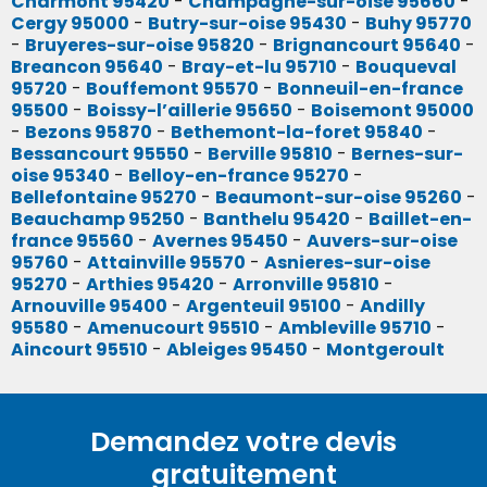
Charmont 95420
-
Champagne-sur-oise 95660
-
Cergy 95000
-
Butry-sur-oise 95430
-
Buhy 95770
-
Bruyeres-sur-oise 95820
-
Brignancourt 95640
-
Breancon 95640
-
Bray-et-lu 95710
-
Bouqueval
95720
-
Bouffemont 95570
-
Bonneuil-en-france
95500
-
Boissy-l’aillerie 95650
-
Boisemont 95000
-
Bezons 95870
-
Bethemont-la-foret 95840
-
Bessancourt 95550
-
Berville 95810
-
Bernes-sur-
oise 95340
-
Belloy-en-france 95270
-
Bellefontaine 95270
-
Beaumont-sur-oise 95260
-
Beauchamp 95250
-
Banthelu 95420
-
Baillet-en-
france 95560
-
Avernes 95450
-
Auvers-sur-oise
95760
-
Attainville 95570
-
Asnieres-sur-oise
95270
-
Arthies 95420
-
Arronville 95810
-
Arnouville 95400
-
Argenteuil 95100
-
Andilly
95580
-
Amenucourt 95510
-
Ambleville 95710
-
Aincourt 95510
-
Ableiges 95450
-
Montgeroult
Demandez votre devis
gratuitement