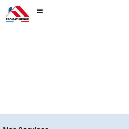
Couvreur à Haute-isle
95780
Pro Bati Rénovation mobilise son expertise pour
concrétiser vos projets de toiture, en alliant durabilité,
qualité et esthétique. Nous vous assurons une
couverture performante et élégante, pensée pour
résister au temps et valoriser votre habitat.