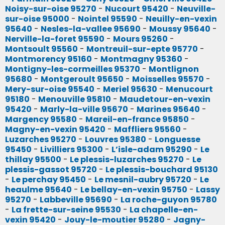
Noisy-sur-oise 95270
-
Nucourt 95420
-
Neuville-
sur-oise 95000
-
Nointel 95590
-
Neuilly-en-vexin
95640
-
Nesles-la-vallee 95690
-
Moussy 95640
-
Nerville-la-foret 95590
-
Mours 95260
-
Montsoult 95560
-
Montreuil-sur-epte 95770
-
Montmorency 95160
-
Montmagny 95360
-
Montigny-les-cormeilles 95370
-
Montlignon
95680
-
Montgeroult 95650
-
Moisselles 95570
-
Mery-sur-oise 95540
-
Meriel 95630
-
Menucourt
95180
-
Menouville 95810
-
Maudetour-en-vexin
95420
-
Marly-la-ville 95670
-
Marines 95640
-
Margency 95580
-
Mareil-en-france 95850
-
Magny-en-vexin 95420
-
Maffliers 95560
-
Luzarches 95270
-
Louvres 95380
-
Longuesse
95450
-
Livilliers 95300
-
L’isle-adam 95290
-
Le
thillay 95500
-
Le plessis-luzarches 95270
-
Le
plessis-gassot 95720
-
Le plessis-bouchard 95130
-
Le perchay 95450
-
Le mesnil-aubry 95720
-
Le
heaulme 95640
-
Le bellay-en-vexin 95750
-
Lassy
95270
-
Labbeville 95690
-
La roche-guyon 95780
-
La frette-sur-seine 95530
-
La chapelle-en-
vexin 95420
-
Jouy-le-moutier 95280
-
Jagny-