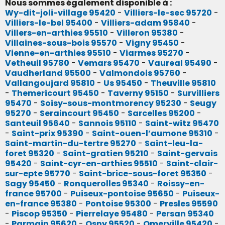
Nous sommes également disponible à :
Wy-dit-joli-village 95420
-
Villiers-le-sec 95720
-
Villiers-le-bel 95400
-
Villiers-adam 95840
-
Villers-en-arthies 95510
-
Villeron 95380
-
Villaines-sous-bois 95570
-
Vigny 95450
-
Vienne-en-arthies 95510
-
Viarmes 95270
-
Vetheuil 95780
-
Vemars 95470
-
Vaureal 95490
-
Vaudherland 95500
-
Valmondois 95760
-
Vallangoujard 95810
-
Us 95450
-
Theuville 95810
-
Themericourt 95450
-
Taverny 95150
-
Survilliers
95470
-
Soisy-sous-montmorency 95230
-
Seugy
95270
-
Seraincourt 95450
-
Sarcelles 95200
-
Santeuil 95640
-
Sannois 95110
-
Saint-witz 95470
-
Saint-prix 95390
-
Saint-ouen-l’aumone 95310
-
Saint-martin-du-tertre 95270
-
Saint-leu-la-
foret 95320
-
Saint-gratien 95210
-
Saint-gervais
95420
-
Saint-cyr-en-arthies 95510
-
Saint-clair-
sur-epte 95770
-
Saint-brice-sous-foret 95350
-
Sagy 95450
-
Ronquerolles 95340
-
Roissy-en-
france 95700
-
Puiseux-pontoise 95650
-
Puiseux-
en-france 95380
-
Pontoise 95300
-
Presles 95590
-
Piscop 95350
-
Pierrelaye 95480
-
Persan 95340
-
Parmain 95620
-
Osny 95520
-
Omerville 95420
-