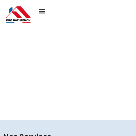
Couvreur à Guiry-en-
vexin 95450
Pro Bati Rénovation mobilise son expertise pour
concrétiser vos projets de toiture, en alliant durabilité,
qualité et esthétique. Nous vous assurons une
couverture performante et élégante, pensée pour
résister au temps et valoriser votre habitat.