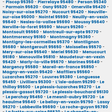
-
Piscop 95350
-
Pierrelaye 95480
-
Persan 95340
-
Parmain 95620
-
Osny 95520
-
Omerville 95420
-
Noisy-sur-oise 95270
-
Nucourt 95420
-
Neuville-
sur-oise 95000
-
Nointel 95590
-
Neuilly-en-vexin
95640
-
Nesles-la-vallee 95690
-
Moussy 95640
-
Nerville-la-foret 95590
-
Mours 95260
-
Montsoult 95560
-
Montreuil-sur-epte 95770
-
Montmorency 95160
-
Montmagny 95360
-
Montigny-les-cormeilles 95370
-
Montlignon
95680
-
Montgeroult 95650
-
Moisselles 95570
-
Mery-sur-oise 95540
-
Meriel 95630
-
Menucourt
95180
-
Menouville 95810
-
Maudetour-en-vexin
95420
-
Marly-la-ville 95670
-
Marines 95640
-
Margency 95580
-
Mareil-en-france 95850
-
Magny-en-vexin 95420
-
Maffliers 95560
-
Luzarches 95270
-
Louvres 95380
-
Longuesse
95450
-
Livilliers 95300
-
L’isle-adam 95290
-
Le
thillay 95500
-
Le plessis-luzarches 95270
-
Le
plessis-gassot 95720
-
Le plessis-bouchard 95130
-
Le perchay 95450
-
Le mesnil-aubry 95720
-
Le
heaulme 95640
-
Le bellay-en-vexin 95750
-
Lassy
95270
-
Labbeville 95690
-
La roche-guyon 95780
-
La frette-sur-seine 95530
-
La chapelle-en-