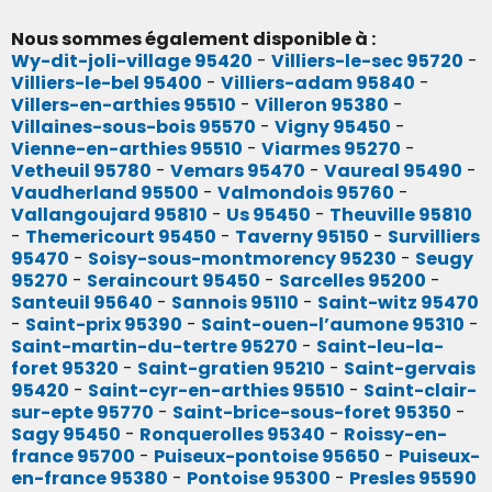
Nous sommes également disponible à :
Wy-dit-joli-village 95420
-
Villiers-le-sec 95720
-
Villiers-le-bel 95400
-
Villiers-adam 95840
-
Villers-en-arthies 95510
-
Villeron 95380
-
Villaines-sous-bois 95570
-
Vigny 95450
-
Vienne-en-arthies 95510
-
Viarmes 95270
-
Vetheuil 95780
-
Vemars 95470
-
Vaureal 95490
-
Vaudherland 95500
-
Valmondois 95760
-
Vallangoujard 95810
-
Us 95450
-
Theuville 95810
-
Themericourt 95450
-
Taverny 95150
-
Survilliers
95470
-
Soisy-sous-montmorency 95230
-
Seugy
95270
-
Seraincourt 95450
-
Sarcelles 95200
-
Santeuil 95640
-
Sannois 95110
-
Saint-witz 95470
-
Saint-prix 95390
-
Saint-ouen-l’aumone 95310
-
Saint-martin-du-tertre 95270
-
Saint-leu-la-
foret 95320
-
Saint-gratien 95210
-
Saint-gervais
95420
-
Saint-cyr-en-arthies 95510
-
Saint-clair-
sur-epte 95770
-
Saint-brice-sous-foret 95350
-
Sagy 95450
-
Ronquerolles 95340
-
Roissy-en-
france 95700
-
Puiseux-pontoise 95650
-
Puiseux-
en-france 95380
-
Pontoise 95300
-
Presles 95590