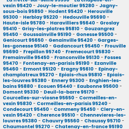
vexin 95420
-
Jouy-le-moutier 95280
-
Jagny-
sous-bois 95850
-
Hodent 95420
-
Herouville
95300
-
Herblay 95220
-
Hedouville 95690
-
Haute-isle 95780
-
Haravilliers 95640
-
Groslay
95410
-
Grisy-les-platres 95810
-
Gouzangrez
95450
-
Goussainville 95190
-
Gonesse 95500
-
Genicourt 95650
-
Genainville 95420
-
Garges-
les-gonesse 95140
-
Gadancourt 95450
-
Frouville
95690
-
Frepillon 95740
-
Fremecourt 95830
-
Fremainville 95450
-
Franconville 95130
-
Fosses
95470
-
Fontenay-en-parisis 95190
-
Ezanville
95460
-
Ermont 95120
-
Eragny 95610
-
Epinay-
champlatreux 95270
-
Epiais-rhus 95810
-
Epiais-
les-louvres 95380
-
Ennery 95300
-
Enghien-les-
bains 95880
-
Ecouen 95440
-
Eaubonne 95600
-
Domont 95330
-
Deuil-la-barre 95170
-
Courcelles-sur-viosne 95650
-
Cormeilles-en-
vexin 95830
-
Cormeilles-en-parisis 95240
-
Condecourt 95450
-
Commeny 95450
-
Clery-en-
vexin 95420
-
Cherence 95510
-
Chennevieres-les-
louvres 95380
-
Chauvry 95560
-
Chaussy 95710
-
Chaumontel 95270
-
Chatenay-en-france 95190