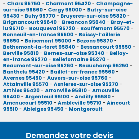
-
Chars 95750
-
Charmont 95420
-
Champagne-
sur-oise 95660
-
Cergy 95000
-
Butry-sur-oise
95430
-
Buhy 95770
-
Bruyeres-sur-oise 95820
-
Brignancourt 95640
-
Breancon 95640
-
Bray-et-
lu 95710
-
Bouqueval 95720
-
Bouffemont 95570
-
Bonneuil-en-france 95500
-
Boissy-l’aillerie
95650
-
Boisemont 95000
-
Bezons 95870
-
Bethemont-la-foret 95840
-
Bessancourt 95550
-
Berville 95810
-
Bernes-sur-oise 95340
-
Belloy-
en-france 95270
-
Bellefontaine 95270
-
Beaumont-sur-oise 95260
-
Beauchamp 95250
-
Banthelu 95420
-
Baillet-en-france 95560
-
Avernes 95450
-
Auvers-sur-oise 95760
-
Attainville 95570
-
Asnieres-sur-oise 95270
-
Arthies 95420
-
Arronville 95810
-
Arnouville
95400
-
Argenteuil 95100
-
Andilly 95580
-
Amenucourt 95510
-
Ambleville 95710
-
Aincourt
95510
-
Ableiges 95450
-
Montgeroult
Demandez votre devis