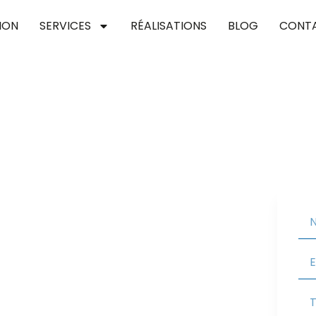
ION
SERVICES
RÉALISATIONS
BLOG
CONT
auvry 95560
pour concrétiser vos projets de toiture, en
Nous vous assurons une couverture performante et
 valoriser votre habitat.