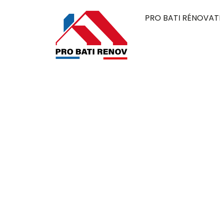
PRO BATI RÉNOVAT
Couvreur à Ch
Pro Bati Rénovation mobilise son expertise 
alliant durabilité, qualité et esthétique. 
élégante, pensée pour résister au temps et