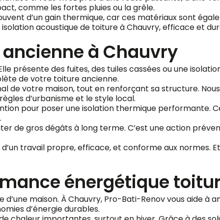
pact, comme les fortes pluies ou la grêle.
ouvent d’un gain thermique, car ces matériaux sont égalem
solation acoustique de toiture à Chauvry, efficace et dur
e ancienne à Chauvry
Elle présente des fuites, des tuiles cassées ou une isola
te de votre toiture ancienne.
inal de votre maison, tout en renforçant sa structure. No
ègles d’urbanisme et le style local.
vention pour poser une isolation thermique performante. 
.
iter de gros dégâts à long terme. C’est une action prévent
’un travail propre, efficace, et conforme aux normes. Et 
rmance énergétique toitu
ique d’une maison. À Chauvry, Pro-Bati-Renov vous aide à
nomies d’énergie durables.
de chaleur importantes, surtout en hiver. Grâce à des so