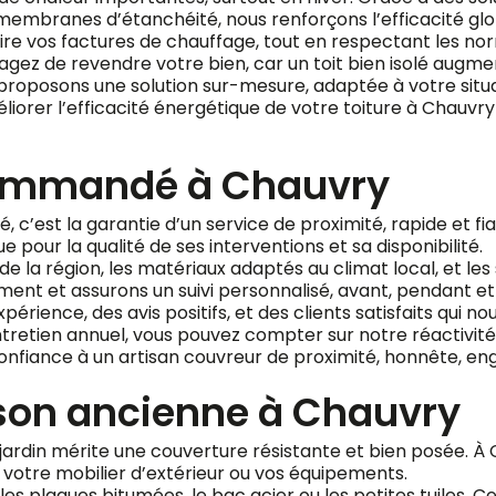
de membranes d’étanchéité, nous renforçons l’efficacité glo
ire vos factures de chauffage, tout en respectant les n
isagez de revendre votre bien, car un toit bien isolé augme
 proposons une solution sur-mesure, adaptée à votre situa
orer l’efficacité énergétique de votre toiture à Chauvry 
commandé à Chauvry
c’est la garantie d’un service de proximité, rapide et fia
our la qualité de ses interventions et sa disponibilité.
e la région, les matériaux adaptés au climat local, et les
ment et assurons un suivi personnalisé, avant, pendant et
érience, des avis positifs, et des clients satisfaits qui
tretien annuel, vous pouvez compter sur notre réactivité 
confiance à un artisan couvreur de proximité, honnête, en
son ancienne à Chauvry
rdin mérite une couverture résistante et bien posée. À
 votre mobilier d’extérieur ou vos équipements.
es plaques bitumées, le bac acier ou les petites tuiles. C