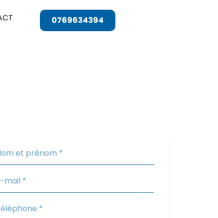
ACT
0769634394