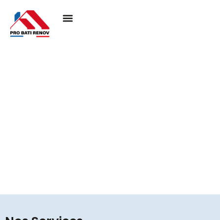
Couvreur à Survilliers
95470
Pro Bati Rénovation mobilise son expertise pour
concrétiser vos projets de toiture, en alliant durabilité,
qualité et esthétique. Nous vous assurons une
couverture performante et élégante, pensée pour
résister au temps et valoriser votre habitat.