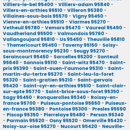
Villiers-le-bel 95400
-
Villiers-adam 95840
-
Villers-en-arthies 95510
-
Villeron 95380
-
Villaines-sous-bois 95570
-
Vigny 95450
-
Vienne-en-arthies 95510
-
Viarmes 95270
-
Vetheuil 95780
-
Vemars 95470
-
Vaureal 95490
-
Vaudherland 95500
-
Valmondois 95760
-
Vallangoujard 95810
-
Us 95450
-
Theuville 95810
-
Themericourt 95450
-
Taverny 95150
-
Soisy-
sous-montmorency 95230
-
Seugy 95270
-
Seraincourt 95450
-
Sarcelles 95200
-
Santeuil
95640
-
Sannois 95110
-
Saint-witz 95470
-
Saint-
prix 95390
-
Saint-ouen-l’aumone 95310
-
Saint-
martin-du-tertre 95270
-
Saint-leu-la-foret
95320
-
Saint-gratien 95210
-
Saint-gervais
95420
-
Saint-cyr-en-arthies 95510
-
Saint-clair-
sur-epte 95770
-
Saint-brice-sous-foret 95350
-
Sagy 95450
-
Ronquerolles 95340
-
Roissy-en-
france 95700
-
Puiseux-pontoise 95650
-
Puiseux-
en-france 95380
-
Pontoise 95300
-
Presles 95590
-
Piscop 95350
-
Pierrelaye 95480
-
Persan 95340
-
Parmain 95620
-
Osny 95520
-
Omerville 95420
-
Noisy-sur-oise 95270
-
Nucourt 95420
-
Neuville-