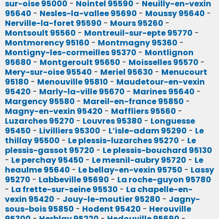
sur-oise 95000
-
Nointel 95590
-
Neuilly-en-vexin
95640
-
Nesles-la-vallee 95690
-
Moussy 95640
-
Nerville-la-foret 95590
-
Mours 95260
-
Montsoult 95560
-
Montreuil-sur-epte 95770
-
Montmorency 95160
-
Montmagny 95360
-
Montigny-les-cormeilles 95370
-
Montlignon
95680
-
Montgeroult 95650
-
Moisselles 95570
-
Mery-sur-oise 95540
-
Meriel 95630
-
Menucourt
95180
-
Menouville 95810
-
Maudetour-en-vexin
95420
-
Marly-la-ville 95670
-
Marines 95640
-
Margency 95580
-
Mareil-en-france 95850
-
Magny-en-vexin 95420
-
Maffliers 95560
-
Luzarches 95270
-
Louvres 95380
-
Longuesse
95450
-
Livilliers 95300
-
L’isle-adam 95290
-
Le
thillay 95500
-
Le plessis-luzarches 95270
-
Le
plessis-gassot 95720
-
Le plessis-bouchard 95130
-
Le perchay 95450
-
Le mesnil-aubry 95720
-
Le
heaulme 95640
-
Le bellay-en-vexin 95750
-
Lassy
95270
-
Labbeville 95690
-
La roche-guyon 95780
-
La frette-sur-seine 95530
-
La chapelle-en-
vexin 95420
-
Jouy-le-moutier 95280
-
Jagny-
sous-bois 95850
-
Hodent 95420
-
Herouville
95300
-
Herblay 95220
-
Hedouville 95690
-