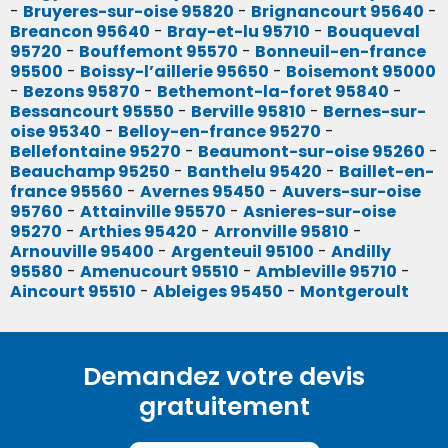
-
Bruyeres-sur-oise 95820
-
Brignancourt 95640
-
Breancon 95640
-
Bray-et-lu 95710
-
Bouqueval
95720
-
Bouffemont 95570
-
Bonneuil-en-france
95500
-
Boissy-l’aillerie 95650
-
Boisemont 95000
-
Bezons 95870
-
Bethemont-la-foret 95840
-
Bessancourt 95550
-
Berville 95810
-
Bernes-sur-
oise 95340
-
Belloy-en-france 95270
-
Bellefontaine 95270
-
Beaumont-sur-oise 95260
-
Beauchamp 95250
-
Banthelu 95420
-
Baillet-en-
france 95560
-
Avernes 95450
-
Auvers-sur-oise
95760
-
Attainville 95570
-
Asnieres-sur-oise
95270
-
Arthies 95420
-
Arronville 95810
-
Arnouville 95400
-
Argenteuil 95100
-
Andilly
95580
-
Amenucourt 95510
-
Ambleville 95710
-
Aincourt 95510
-
Ableiges 95450
-
Montgeroult
Demandez votre devis
gratuitement