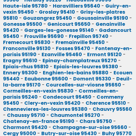
Haute-isle 95780
-
Haravilliers 95640
-
Guiry-en-
vexin 95450
-
Groslay 95410
-
Grisy-les-platres
95810
-
Gouzangrez 95450
-
Goussainville 95190
-
Gonesse 95500
-
Genicourt 95650
-
Genainville
95420
-
Garges-les-gonesse 95140
-
Gadancourt
95450
-
Frouville 95690
-
Frepillon 95740
-
Fremecourt 95830
-
Fremainville 95450
-
Franconville 95130
-
Fosses 95470
-
Fontenay-en-
parisis 95190
-
Ezanville 95460
-
Ermont 95120
-
Eragny 95610
-
Epinay-champlatreux 95270
-
Epiais-rhus 95810
-
Epiais-les-louvres 95380
-
Ennery 95300
-
Enghien-les-bains 95880
-
Ecouen
95440
-
Eaubonne 95600
-
Domont 95330
-
Deuil-
la-barre 95170
-
Courcelles-sur-viosne 95650
-
Cormeilles-en-vexin 95830
-
Cormeilles-en-
parisis 95240
-
Condecourt 95450
-
Commeny
95450
-
Clery-en-vexin 95420
-
Cherence 95510
-
Chennevieres-les-louvres 95380
-
Chauvry 95560
-
Chaussy 95710
-
Chaumontel 95270
-
Chatenay-en-france 95190
-
Chars 95750
-
Charmont 95420
-
Champagne-sur-oise 95660
-
Cergy 95000
-
Butry-sur-oise 95430
-
Buhy 95770