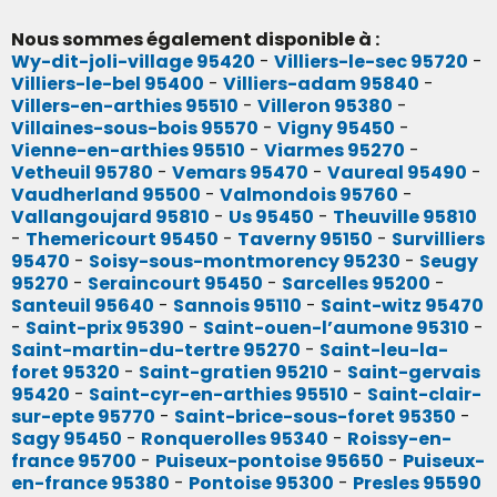
Nous sommes également disponible à :
Wy-dit-joli-village 95420
-
Villiers-le-sec 95720
-
Villiers-le-bel 95400
-
Villiers-adam 95840
-
Villers-en-arthies 95510
-
Villeron 95380
-
Villaines-sous-bois 95570
-
Vigny 95450
-
Vienne-en-arthies 95510
-
Viarmes 95270
-
Vetheuil 95780
-
Vemars 95470
-
Vaureal 95490
-
Vaudherland 95500
-
Valmondois 95760
-
Vallangoujard 95810
-
Us 95450
-
Theuville 95810
-
Themericourt 95450
-
Taverny 95150
-
Survilliers
95470
-
Soisy-sous-montmorency 95230
-
Seugy
95270
-
Seraincourt 95450
-
Sarcelles 95200
-
Santeuil 95640
-
Sannois 95110
-
Saint-witz 95470
-
Saint-prix 95390
-
Saint-ouen-l’aumone 95310
-
Saint-martin-du-tertre 95270
-
Saint-leu-la-
foret 95320
-
Saint-gratien 95210
-
Saint-gervais
95420
-
Saint-cyr-en-arthies 95510
-
Saint-clair-
sur-epte 95770
-
Saint-brice-sous-foret 95350
-
Sagy 95450
-
Ronquerolles 95340
-
Roissy-en-
france 95700
-
Puiseux-pontoise 95650
-
Puiseux-
en-france 95380
-
Pontoise 95300
-
Presles 95590