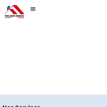
Couvreur à Nerville-la-
foret 95590
Pro Bati Rénovation mobilise son expertise pour
concrétiser vos projets de toiture, en alliant durabilité,
qualité et esthétique. Nous vous assurons une
couverture performante et élégante, pensée pour
résister au temps et valoriser votre habitat.