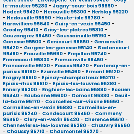
le-moutier 95280
-
Jagny-sous-bois 95850
-
Hodent 95420
-
Herouville 95300
-
Herblay 95220
-
Hedouville 95690
-
Haute-isle 95780
-
Haravilliers 95640
-
Guiry-en-vexin 95450
-
Groslay 95410
-
Grisy-les-platres 95810
-
Gouzangrez 95450
-
Goussainville 95190
-
Gonesse 95500
-
Genicourt 95650
-
Genainville
95420
-
Garges-les-gonesse 95140
-
Gadancourt
95450
-
Frouville 95690
-
Frepillon 95740
-
Fremecourt 95830
-
Fremainville 95450
-
Franconville 95130
-
Fosses 95470
-
Fontenay-en-
parisis 95190
-
Ezanville 95460
-
Ermont 95120
-
Eragny 95610
-
Epinay-champlatreux 95270
-
Epiais-rhus 95810
-
Epiais-les-louvres 95380
-
Ennery 95300
-
Enghien-les-bains 95880
-
Ecouen
95440
-
Eaubonne 95600
-
Domont 95330
-
Deuil-
la-barre 95170
-
Courcelles-sur-viosne 95650
-
Cormeilles-en-vexin 95830
-
Cormeilles-en-
parisis 95240
-
Condecourt 95450
-
Commeny
95450
-
Clery-en-vexin 95420
-
Cherence 95510
-
Chennevieres-les-louvres 95380
-
Chauvry 95560
-
Chaussy 95710
-
Chaumontel 95270
-