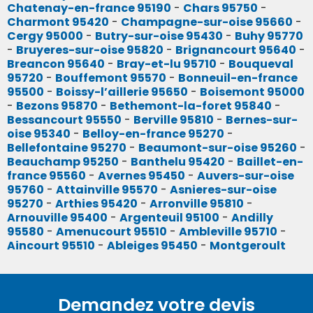
Chatenay-en-france 95190
-
Chars 95750
-
Charmont 95420
-
Champagne-sur-oise 95660
-
Cergy 95000
-
Butry-sur-oise 95430
-
Buhy 95770
-
Bruyeres-sur-oise 95820
-
Brignancourt 95640
-
Breancon 95640
-
Bray-et-lu 95710
-
Bouqueval
95720
-
Bouffemont 95570
-
Bonneuil-en-france
95500
-
Boissy-l’aillerie 95650
-
Boisemont 95000
-
Bezons 95870
-
Bethemont-la-foret 95840
-
Bessancourt 95550
-
Berville 95810
-
Bernes-sur-
oise 95340
-
Belloy-en-france 95270
-
Bellefontaine 95270
-
Beaumont-sur-oise 95260
-
Beauchamp 95250
-
Banthelu 95420
-
Baillet-en-
france 95560
-
Avernes 95450
-
Auvers-sur-oise
95760
-
Attainville 95570
-
Asnieres-sur-oise
95270
-
Arthies 95420
-
Arronville 95810
-
Arnouville 95400
-
Argenteuil 95100
-
Andilly
95580
-
Amenucourt 95510
-
Ambleville 95710
-
Aincourt 95510
-
Ableiges 95450
-
Montgeroult
Demandez votre devis