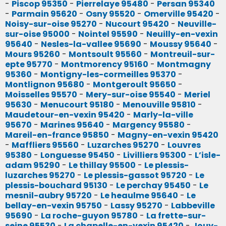
-
Piscop 95350
-
Pierrelaye 95480
-
Persan 95340
-
Parmain 95620
-
Osny 95520
-
Omerville 95420
-
Noisy-sur-oise 95270
-
Nucourt 95420
-
Neuville-
sur-oise 95000
-
Nointel 95590
-
Neuilly-en-vexin
95640
-
Nesles-la-vallee 95690
-
Moussy 95640
-
Mours 95260
-
Montsoult 95560
-
Montreuil-sur-
epte 95770
-
Montmorency 95160
-
Montmagny
95360
-
Montigny-les-cormeilles 95370
-
Montlignon 95680
-
Montgeroult 95650
-
Moisselles 95570
-
Mery-sur-oise 95540
-
Meriel
95630
-
Menucourt 95180
-
Menouville 95810
-
Maudetour-en-vexin 95420
-
Marly-la-ville
95670
-
Marines 95640
-
Margency 95580
-
Mareil-en-france 95850
-
Magny-en-vexin 95420
-
Maffliers 95560
-
Luzarches 95270
-
Louvres
95380
-
Longuesse 95450
-
Livilliers 95300
-
L’isle-
adam 95290
-
Le thillay 95500
-
Le plessis-
luzarches 95270
-
Le plessis-gassot 95720
-
Le
plessis-bouchard 95130
-
Le perchay 95450
-
Le
mesnil-aubry 95720
-
Le heaulme 95640
-
Le
bellay-en-vexin 95750
-
Lassy 95270
-
Labbeville
95690
-
La roche-guyon 95780
-
La frette-sur-
seine 95530
-
La chapelle-en-vexin 95420
-
Jouy-