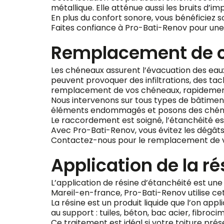
métallique. Elle atténue aussi les bruits d’im
En plus du confort sonore, vous bénéficiez s
Faites confiance à Pro-Bati-Renov pour une i
Remplacement de c
Les chéneaux assurent l’évacuation des eaux pl
peuvent provoquer des infiltrations, des ta
remplacement de vos chéneaux, rapidement e
Nous intervenons sur tous types de bâtiment
éléments endommagés et posons des chéneau
Le raccordement est soigné, l’étanchéité es
Avec Pro-Bati-Renov, vous évitez les dégâts
Contactez-nous pour le remplacement de vo
Application de la r
L’application de résine d’étanchéité est une
Mareil-en-france, Pro-Bati-Renov utilise cet
La résine est un produit liquide que l’on ap
au support : tuiles, béton, bac acier, fib
Ce traitement est idéal si votre toiture prése