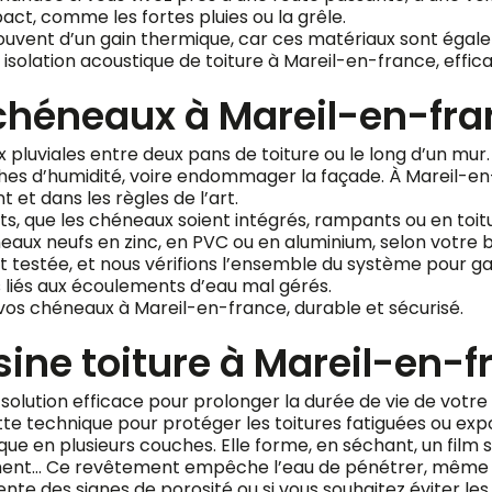
pact, comme les fortes pluies ou la grêle.
ouvent d’un gain thermique, car ces matériaux sont égalem
solation acoustique de toiture à Mareil-en-france, effica
héneaux à Mareil-en-fra
uviales entre deux pans de toiture ou le long d’un mur. Lor
ches d’humidité, voire endommager la façade. À Mareil-en
t dans les règles de l’art.
s, que les chéneaux soient intégrés, rampants ou en toitu
x neufs en zinc, en PVC ou en aluminium, selon votre b
t testée, et nous vérifions l’ensemble du système pour g
 liés aux écoulements d’eau mal gérés.
s chéneaux à Mareil-en-france, durable et sécurisé.
ésine toiture à Mareil-en-
 solution efficace pour prolonger la durée de vie de votre
te technique pour protéger les toitures fatiguées ou expos
plique en plusieurs couches. Elle forme, en séchant, un fi
rociment… Ce revêtement empêche l’eau de pénétrer, même 
nte des signes de porosité ou si vous souhaitez éviter les in