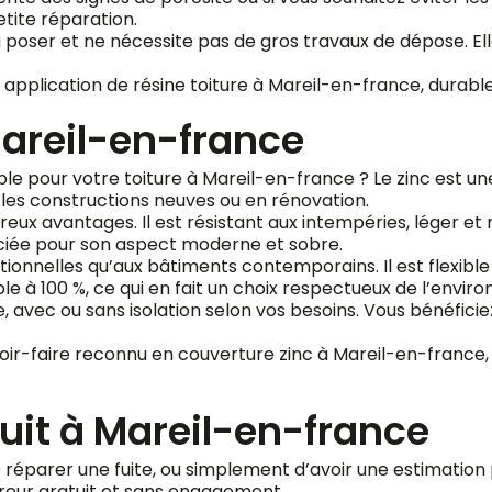
etite réparation.
e à poser et ne nécessite pas de gros travaux de dépose. E
application de résine toiture à Mareil-en-france, durable
Mareil-en-france
e pour votre toiture à Mareil-en-france ? Le zinc est un
 les constructions neuves ou en rénovation.
 avantages. Il est résistant aux intempéries, léger et 
éciée pour son aspect moderne et sobre.
itionnelles qu’aux bâtiments contemporains. Il est flexib
ble à 100 %, ce qui en fait un choix respectueux de l’envi
avec ou sans isolation selon vos besoins. Vous bénéficiez a
oir-faire reconnu en couverture zinc à Mareil-en-france,
uit à Mareil-en-france
e réparer une fuite, ou simplement d’avoir une estimation 
reur gratuit et sans engagement.