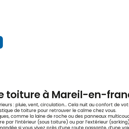
ndez votre devis gratuit
e toiture à Mareil-en-fra
érieurs : pluie, vent, circulation… Cela nuit au confort de v
stique de toiture pour retrouver le calme chez vous.
fiques, comme la laine de roche ou des panneaux multicou
e par l’intérieur (sous toiture) ou par l’extérieur (sarking
ndée si vous vivez près d’une route passante, d’une voie 