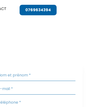
ACT
0769634394