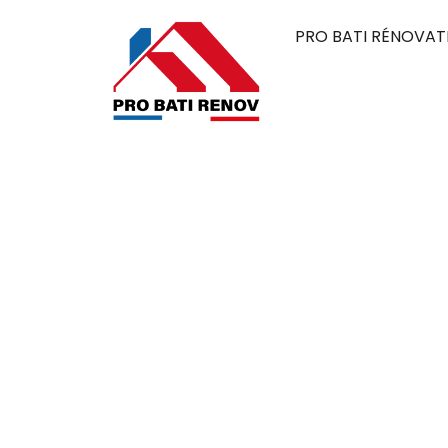
PRO BATI RÉNOVAT
Couvreur à Ma
95850
Pro Bati Rénovation mobilise son expertise 
alliant durabilité, qualité et esthétique. 
élégante, pensée pour résister au temps et