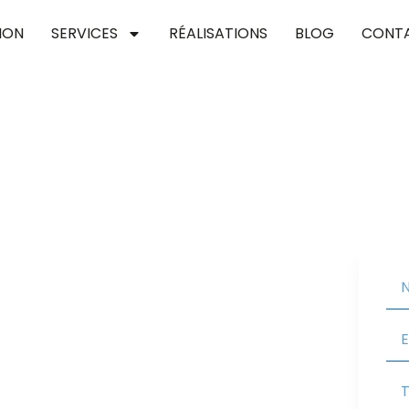
ION
SERVICES
RÉALISATIONS
BLOG
CONT
reil-en-france
pour concrétiser vos projets de toiture, en
Nous vous assurons une couverture performante et
 valoriser votre habitat.