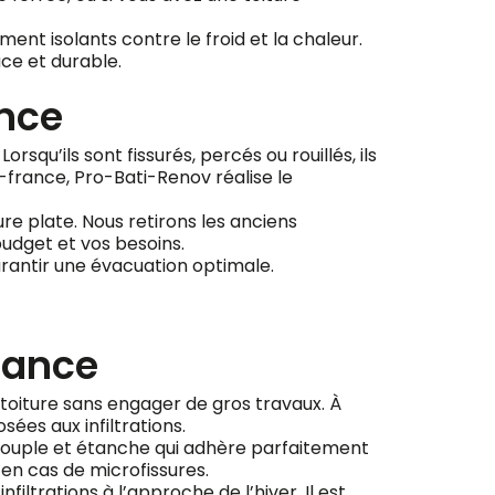
ent isolants contre le froid et la chaleur.
ce et durable.
nce
squ’ils sont fissurés, percés ou rouillés, ils
-france, Pro-Bati-Renov réalise le
re plate. Nous retirons les anciens
udget et vos besoins.
arantir une évacuation optimale.
france
 toiture sans engager de gros travaux. À
ées aux infiltrations.
lm souple et étanche qui adhère parfaitement
en cas de microfissures.
filtrations à l’approche de l’hiver. Il est