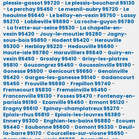
plessis-gassot 95720
-
Le plessis-bouchard 95130
-
Le perchay 95450
-
Le mesnil-aubry 95720
-
Le
heaulme 95640
-
Le bellay-en-vexin 95750
-
Lassy
95270
-
Labbeville 95690
-
La roche-guyon 95780
-
La frette-sur-seine 95530
-
La chapelle-en-
vexin 95420
-
Jouy-le-moutier 95280
-
Jagny-
sous-bois 95850
-
Hodent 95420
-
Herouville
95300
-
Herblay 95220
-
Hedouville 95690
-
Haute-isle 95780
-
Haravilliers 95640
-
Guiry-en-
vexin 95450
-
Groslay 95410
-
Grisy-les-platres
95810
-
Gouzangrez 95450
-
Goussainville 95190
-
Gonesse 95500
-
Genicourt 95650
-
Genainville
95420
-
Garges-les-gonesse 95140
-
Gadancourt
95450
-
Frouville 95690
-
Frepillon 95740
-
Fremecourt 95830
-
Fremainville 95450
-
Franconville 95130
-
Fosses 95470
-
Fontenay-en-
parisis 95190
-
Ezanville 95460
-
Ermont 95120
-
Eragny 95610
-
Epinay-champlatreux 95270
-
Epiais-rhus 95810
-
Epiais-les-louvres 95380
-
Ennery 95300
-
Enghien-les-bains 95880
-
Ecouen
95440
-
Eaubonne 95600
-
Domont 95330
-
Deuil-
la-barre 95170
-
Courcelles-sur-viosne 95650
-