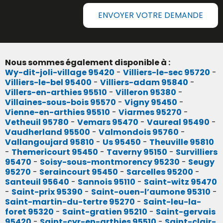
ENVOYER VOTRE DEMANDE
Nous sommes également disponible à :
Wy-dit-joli-village 95420
-
Villiers-le-sec 95720
-
Villiers-le-bel 95400
-
Villiers-adam 95840
-
Villers-en-arthies 95510
-
Villeron 95380
-
Villaines-sous-bois 95570
-
Vigny 95450
-
Vienne-en-arthies 95510
-
Viarmes 95270
-
Vetheuil 95780
-
Vemars 95470
-
Vaureal 95490
-
Vaudherland 95500
-
Valmondois 95760
-
Vallangoujard 95810
-
Us 95450
-
Theuville 95810
-
Themericourt 95450
-
Taverny 95150
-
Survilliers
95470
-
Soisy-sous-montmorency 95230
-
Seugy
95270
-
Seraincourt 95450
-
Sarcelles 95200
-
Santeuil 95640
-
Sannois 95110
-
Saint-witz 95470
-
Saint-prix 95390
-
Saint-ouen-l’aumone 95310
-
Saint-martin-du-tertre 95270
-
Saint-leu-la-
foret 95320
-
Saint-gratien 95210
-
Saint-gervais
95420
-
Saint-cyr-en-arthies 95510
-
Saint-clair-