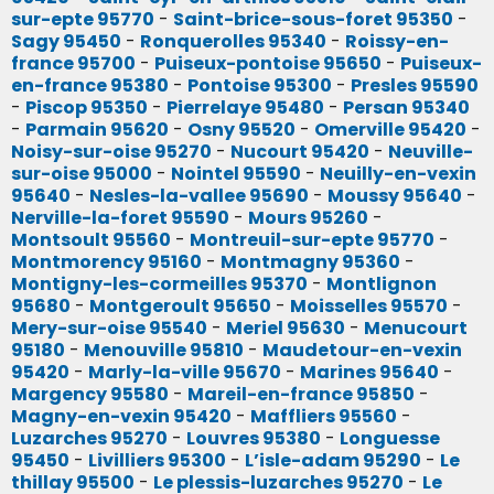
sur-epte 95770
-
Saint-brice-sous-foret 95350
-
Sagy 95450
-
Ronquerolles 95340
-
Roissy-en-
france 95700
-
Puiseux-pontoise 95650
-
Puiseux-
en-france 95380
-
Pontoise 95300
-
Presles 95590
-
Piscop 95350
-
Pierrelaye 95480
-
Persan 95340
-
Parmain 95620
-
Osny 95520
-
Omerville 95420
-
Noisy-sur-oise 95270
-
Nucourt 95420
-
Neuville-
sur-oise 95000
-
Nointel 95590
-
Neuilly-en-vexin
95640
-
Nesles-la-vallee 95690
-
Moussy 95640
-
Nerville-la-foret 95590
-
Mours 95260
-
Montsoult 95560
-
Montreuil-sur-epte 95770
-
Montmorency 95160
-
Montmagny 95360
-
Montigny-les-cormeilles 95370
-
Montlignon
95680
-
Montgeroult 95650
-
Moisselles 95570
-
Mery-sur-oise 95540
-
Meriel 95630
-
Menucourt
95180
-
Menouville 95810
-
Maudetour-en-vexin
95420
-
Marly-la-ville 95670
-
Marines 95640
-
Margency 95580
-
Mareil-en-france 95850
-
Magny-en-vexin 95420
-
Maffliers 95560
-
Luzarches 95270
-
Louvres 95380
-
Longuesse
95450
-
Livilliers 95300
-
L’isle-adam 95290
-
Le
thillay 95500
-
Le plessis-luzarches 95270
-
Le