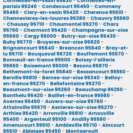
Cormeilles-en-vexin 95830
-
Cormeilles-en-
parisis 95240
-
Condecourt 95450
-
Commeny
95450
-
Clery-en-vexin 95420
-
Cherence 95510
-
Chennevieres-les-louvres 95380
-
Chauvry 95560
-
Chaussy 95710
-
Chaumontel 95270
-
Chars
95750
-
Charmont 95420
-
Champagne-sur-oise
95660
-
Cergy 95000
-
Butry-sur-oise 95430
-
Buhy 95770
-
Bruyeres-sur-oise 95820
-
Brignancourt 95640
-
Breancon 95640
-
Bray-et-
lu 95710
-
Bouqueval 95720
-
Bouffemont 95570
-
Bonneuil-en-france 95500
-
Boissy-l’aillerie
95650
-
Boisemont 95000
-
Bezons 95870
-
Bethemont-la-foret 95840
-
Bessancourt 95550
-
Berville 95810
-
Bernes-sur-oise 95340
-
Belloy-
en-france 95270
-
Bellefontaine 95270
-
Beaumont-sur-oise 95260
-
Beauchamp 95250
-
Banthelu 95420
-
Baillet-en-france 95560
-
Avernes 95450
-
Auvers-sur-oise 95760
-
Attainville 95570
-
Asnieres-sur-oise 95270
-
Arthies 95420
-
Arronville 95810
-
Arnouville
95400
-
Argenteuil 95100
-
Andilly 95580
-
Amenucourt 95510
-
Ambleville 95710
-
Aincourt
95510
-
Ableiges 95450
-
Montgeroult