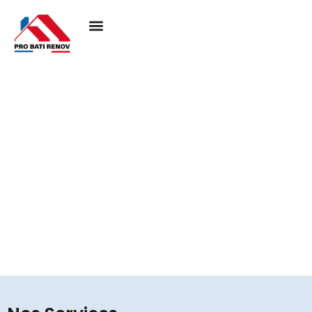
Couvreur à Chatenay-
en-france 95190
Pro Bati Rénovation mobilise son expertise pour
concrétiser vos projets de toiture, en alliant durabilité,
qualité et esthétique. Nous vous assurons une
couverture performante et élégante, pensée pour
résister au temps et valoriser votre habitat.