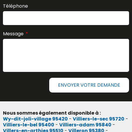
Téléphone
Message
ENVOYER VOTRE DEMANDE
Nous sommes également disponible à :
Wy-dit-joli-village 95420
-
Villiers-le-sec 95720
-
Villiers-le-bel 95400
-
Villiers-adam 95840
-
Villers-en-arthies 95510
-
Villeron 95380
-