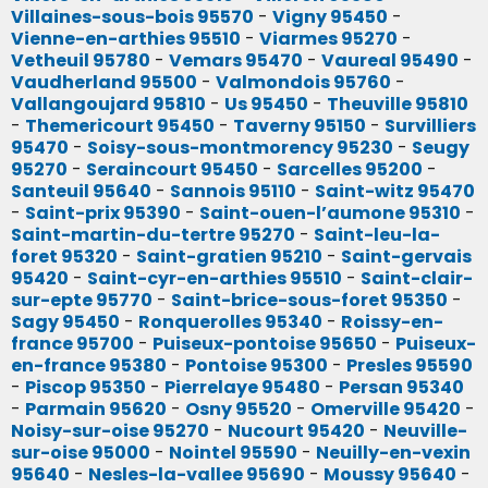
Villaines-sous-bois 95570
-
Vigny 95450
-
Vienne-en-arthies 95510
-
Viarmes 95270
-
Vetheuil 95780
-
Vemars 95470
-
Vaureal 95490
-
Vaudherland 95500
-
Valmondois 95760
-
Vallangoujard 95810
-
Us 95450
-
Theuville 95810
-
Themericourt 95450
-
Taverny 95150
-
Survilliers
95470
-
Soisy-sous-montmorency 95230
-
Seugy
95270
-
Seraincourt 95450
-
Sarcelles 95200
-
Santeuil 95640
-
Sannois 95110
-
Saint-witz 95470
-
Saint-prix 95390
-
Saint-ouen-l’aumone 95310
-
Saint-martin-du-tertre 95270
-
Saint-leu-la-
foret 95320
-
Saint-gratien 95210
-
Saint-gervais
95420
-
Saint-cyr-en-arthies 95510
-
Saint-clair-
sur-epte 95770
-
Saint-brice-sous-foret 95350
-
Sagy 95450
-
Ronquerolles 95340
-
Roissy-en-
france 95700
-
Puiseux-pontoise 95650
-
Puiseux-
en-france 95380
-
Pontoise 95300
-
Presles 95590
-
Piscop 95350
-
Pierrelaye 95480
-
Persan 95340
-
Parmain 95620
-
Osny 95520
-
Omerville 95420
-
Noisy-sur-oise 95270
-
Nucourt 95420
-
Neuville-
sur-oise 95000
-
Nointel 95590
-
Neuilly-en-vexin
95640
-
Nesles-la-vallee 95690
-
Moussy 95640
-