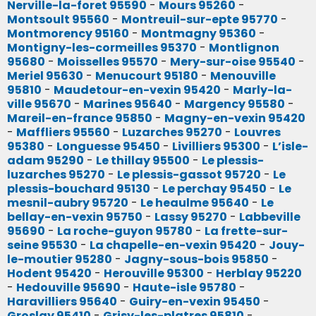
Nerville-la-foret 95590
-
Mours 95260
-
Montsoult 95560
-
Montreuil-sur-epte 95770
-
Montmorency 95160
-
Montmagny 95360
-
Montigny-les-cormeilles 95370
-
Montlignon
95680
-
Moisselles 95570
-
Mery-sur-oise 95540
-
Meriel 95630
-
Menucourt 95180
-
Menouville
95810
-
Maudetour-en-vexin 95420
-
Marly-la-
ville 95670
-
Marines 95640
-
Margency 95580
-
Mareil-en-france 95850
-
Magny-en-vexin 95420
-
Maffliers 95560
-
Luzarches 95270
-
Louvres
95380
-
Longuesse 95450
-
Livilliers 95300
-
L’isle-
adam 95290
-
Le thillay 95500
-
Le plessis-
luzarches 95270
-
Le plessis-gassot 95720
-
Le
plessis-bouchard 95130
-
Le perchay 95450
-
Le
mesnil-aubry 95720
-
Le heaulme 95640
-
Le
bellay-en-vexin 95750
-
Lassy 95270
-
Labbeville
95690
-
La roche-guyon 95780
-
La frette-sur-
seine 95530
-
La chapelle-en-vexin 95420
-
Jouy-
le-moutier 95280
-
Jagny-sous-bois 95850
-
Hodent 95420
-
Herouville 95300
-
Herblay 95220
-
Hedouville 95690
-
Haute-isle 95780
-
Haravilliers 95640
-
Guiry-en-vexin 95450
-
Groslay 95410
-
Grisy-les-platres 95810
-