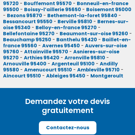
95720
-
Bouffemont 95570
-
Bonneuil-en-france
95500
-
Boissy-l’aillerie 95650
-
Boisemont 95000
-
Bezons 95870
-
Bethemont-la-foret 95840
-
Bessancourt 95550
-
Berville 95810
-
Bernes-sur-
oise 95340
-
Belloy-en-france 95270
-
Bellefontaine 95270
-
Beaumont-sur-oise 95260
-
Beauchamp 95250
-
Banthelu 95420
-
Baillet-en-
france 95560
-
Avernes 95450
-
Auvers-sur-oise
95760
-
Attainville 95570
-
Asnieres-sur-oise
95270
-
Arthies 95420
-
Arronville 95810
-
Arnouville 95400
-
Argenteuil 95100
-
Andilly
95580
-
Amenucourt 95510
-
Ambleville 95710
-
Aincourt 95510
-
Ableiges 95450
-
Montgeroult
Demandez votre devis
gratuitement
Contactez-nous