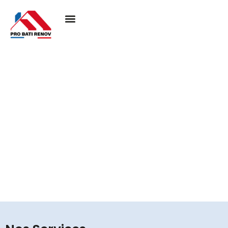
Couvreur à Montgeroult
95650
Pro Bati Rénovation mobilise son expertise pour
concrétiser vos projets de toiture, en alliant durabilité,
qualité et esthétique. Nous vous assurons une
couverture performante et élégante, pensée pour
résister au temps et valoriser votre habitat.