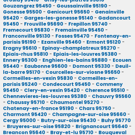
Gouzangrez 95450
-
Goussainville 95190
-
Gonesse 95500
-
Genicourt 95650
-
Genainville
95420
-
Garges-les-gonesse 95140
-
Gadancourt
95450
-
Frouville 95690
-
Frepillon 95740
-
Fremecourt 95830
-
Fremainville 95450
-
Franconville 95130
-
Fosses 95470
-
Fontenay-en-
parisis 95190
-
Ezanville 95460
-
Ermont 95120
-
Eragny 95610
-
Epinay-champlatreux 95270
-
Epiais-rhus 95810
-
Epiais-les-louvres 95380
-
Ennery 95300
-
Enghien-les-bains 95880
-
Ecouen
95440
-
Eaubonne 95600
-
Domont 95330
-
Deuil-
la-barre 95170
-
Courcelles-sur-viosne 95650
-
Cormeilles-en-vexin 95830
-
Cormeilles-en-
parisis 95240
-
Condecourt 95450
-
Commeny
95450
-
Clery-en-vexin 95420
-
Cherence 95510
-
Chennevieres-les-louvres 95380
-
Chauvry 95560
-
Chaussy 95710
-
Chaumontel 95270
-
Chatenay-en-france 95190
-
Chars 95750
-
Charmont 95420
-
Champagne-sur-oise 95660
-
Cergy 95000
-
Butry-sur-oise 95430
-
Buhy 95770
-
Bruyeres-sur-oise 95820
-
Brignancourt 95640
-
Breancon 95640
-
Bray-et-lu 95710
-
Bouqueval