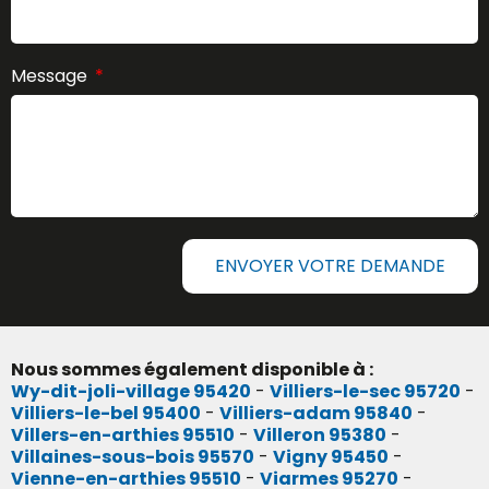
Message
ENVOYER VOTRE DEMANDE
Nous sommes également disponible à :
Wy-dit-joli-village 95420
-
Villiers-le-sec 95720
-
Villiers-le-bel 95400
-
Villiers-adam 95840
-
Villers-en-arthies 95510
-
Villeron 95380
-
Villaines-sous-bois 95570
-
Vigny 95450
-
Vienne-en-arthies 95510
-
Viarmes 95270
-