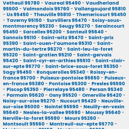
Vetheuil 95780
-
Vaureal 95490
-
Vaudherland
95500
-
Valmondois 95760
-
Vallangoujard 95810
-
Us 95450
-
Theuville 95810
-
Themericourt 95450
-
Taverny 95150
-
Survilliers 95470
-
Soisy-sous-
montmorency 95230
-
Seugy 95270
-
Seraincourt
95450
-
Sarcelles 95200
-
Santeuil 95640
-
Sannois 95110
-
Saint-witz 95470
-
Saint-prix
95390
-
Saint-ouen-l’aumone 95310
-
Saint-
martin-du-tertre 95270
-
Saint-leu-la-foret
95320
-
Saint-gratien 95210
-
Saint-gervais
95420
-
Saint-cyr-en-arthies 95510
-
Saint-clair-
sur-epte 95770
-
Saint-brice-sous-foret 95350
-
Sagy 95450
-
Ronquerolles 95340
-
Roissy-en-
france 95700
-
Puiseux-pontoise 95650
-
Puiseux-
en-france 95380
-
Pontoise 95300
-
Presles 95590
-
Piscop 95350
-
Pierrelaye 95480
-
Persan 95340
-
Parmain 95620
-
Osny 95520
-
Omerville 95420
-
Noisy-sur-oise 95270
-
Nucourt 95420
-
Neuville-
sur-oise 95000
-
Nointel 95590
-
Neuilly-en-vexin
95640
-
Nesles-la-vallee 95690
-
Moussy 95640
-
Nerville-la-foret 95590
-
Mours 95260
-
Montsoult 95560
-
Montreuil-sur-epte 95770
-