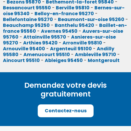
-
Bezons 95870
-
Bethemont-la-foret 95840
-
Bessancourt 95550
-
Berville 95810
-
Bernes-sur-
oise 95340
-
Belloy-en-france 95270
-
Bellefontaine 95270
-
Beaumont-sur-oise 95260
-
Beauchamp 95250
-
Banthelu 95420
-
Baillet-en-
france 95560
-
Avernes 95450
-
Auvers-sur-oise
95760
-
Attainville 95570
-
Asnieres-sur-oise
95270
-
Arthies 95420
-
Arronville 95810
-
Arnouville 95400
-
Argenteuil 95100
-
Andilly
95580
-
Amenucourt 95510
-
Ambleville 95710
-
Aincourt 95510
-
Ableiges 95450
-
Montgeroult
Demandez votre devis
gratuitement
Contactez-nous