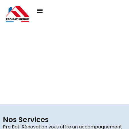
Couvreur à Vemars 95470
Pro Bati Rénovation mobilise son expertise pour
concrétiser vos projets de toiture, en alliant durabilité,
qualité et esthétique. Nous vous assurons une
couverture performante et élégante, pensée pour
résister au temps et valoriser votre habitat.
Nos Services
Pro Bati Rénovation vous offre un accompagnement