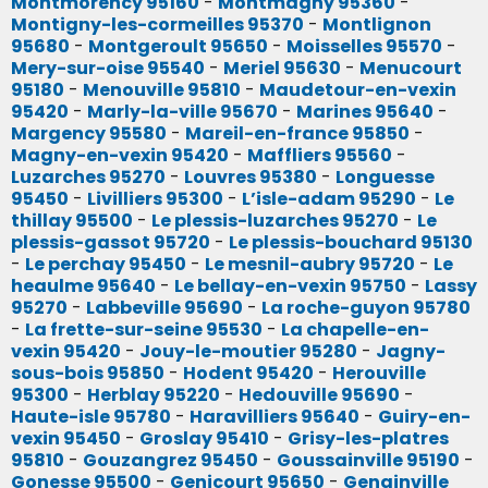
Montmorency 95160
-
Montmagny 95360
-
Montigny-les-cormeilles 95370
-
Montlignon
95680
-
Montgeroult 95650
-
Moisselles 95570
-
Mery-sur-oise 95540
-
Meriel 95630
-
Menucourt
95180
-
Menouville 95810
-
Maudetour-en-vexin
95420
-
Marly-la-ville 95670
-
Marines 95640
-
Margency 95580
-
Mareil-en-france 95850
-
Magny-en-vexin 95420
-
Maffliers 95560
-
Luzarches 95270
-
Louvres 95380
-
Longuesse
95450
-
Livilliers 95300
-
L’isle-adam 95290
-
Le
thillay 95500
-
Le plessis-luzarches 95270
-
Le
plessis-gassot 95720
-
Le plessis-bouchard 95130
-
Le perchay 95450
-
Le mesnil-aubry 95720
-
Le
heaulme 95640
-
Le bellay-en-vexin 95750
-
Lassy
95270
-
Labbeville 95690
-
La roche-guyon 95780
-
La frette-sur-seine 95530
-
La chapelle-en-
vexin 95420
-
Jouy-le-moutier 95280
-
Jagny-
sous-bois 95850
-
Hodent 95420
-
Herouville
95300
-
Herblay 95220
-
Hedouville 95690
-
Haute-isle 95780
-
Haravilliers 95640
-
Guiry-en-
vexin 95450
-
Groslay 95410
-
Grisy-les-platres
95810
-
Gouzangrez 95450
-
Goussainville 95190
-
Gonesse 95500
-
Genicourt 95650
-
Genainville