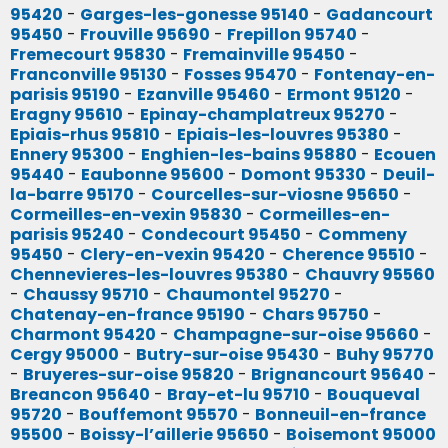
95420
-
Garges-les-gonesse 95140
-
Gadancourt
95450
-
Frouville 95690
-
Frepillon 95740
-
Fremecourt 95830
-
Fremainville 95450
-
Franconville 95130
-
Fosses 95470
-
Fontenay-en-
parisis 95190
-
Ezanville 95460
-
Ermont 95120
-
Eragny 95610
-
Epinay-champlatreux 95270
-
Epiais-rhus 95810
-
Epiais-les-louvres 95380
-
Ennery 95300
-
Enghien-les-bains 95880
-
Ecouen
95440
-
Eaubonne 95600
-
Domont 95330
-
Deuil-
la-barre 95170
-
Courcelles-sur-viosne 95650
-
Cormeilles-en-vexin 95830
-
Cormeilles-en-
parisis 95240
-
Condecourt 95450
-
Commeny
95450
-
Clery-en-vexin 95420
-
Cherence 95510
-
Chennevieres-les-louvres 95380
-
Chauvry 95560
-
Chaussy 95710
-
Chaumontel 95270
-
Chatenay-en-france 95190
-
Chars 95750
-
Charmont 95420
-
Champagne-sur-oise 95660
-
Cergy 95000
-
Butry-sur-oise 95430
-
Buhy 95770
-
Bruyeres-sur-oise 95820
-
Brignancourt 95640
-
Breancon 95640
-
Bray-et-lu 95710
-
Bouqueval
95720
-
Bouffemont 95570
-
Bonneuil-en-france
95500
-
Boissy-l’aillerie 95650
-
Boisemont 95000