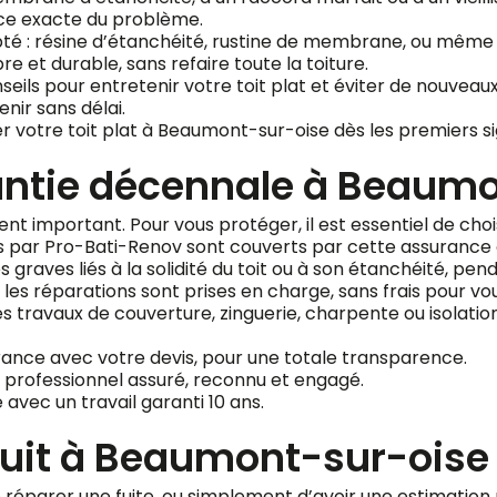
urce exacte du problème.
pté : résine d’étanchéité, rustine de membrane, ou même
re et durable, sans refaire toute la toiture.
ls pour entretenir votre toit plat et éviter de nouveaux
nir sans délai.
 votre toit plat à Beaumont-sur-oise dès les premiers sign
antie décennale à Beaumo
ent important. Pour vous protéger, il est essentiel de ch
s par Pro-Bati-Renov sont couverts par cette assurance o
aves liés à la solidité du toit ou à son étanchéité, pendan
es réparations sont prises en charge, sans frais pour vou
r les travaux de couverture, zinguerie, charpente ou isola
ance avec votre devis, pour une totale transparence.
 professionnel assuré, reconnu et engagé.
avec un travail garanti 10 ans.
tuit à Beaumont-sur-oise
e réparer une fuite, ou simplement d’avoir une estimation