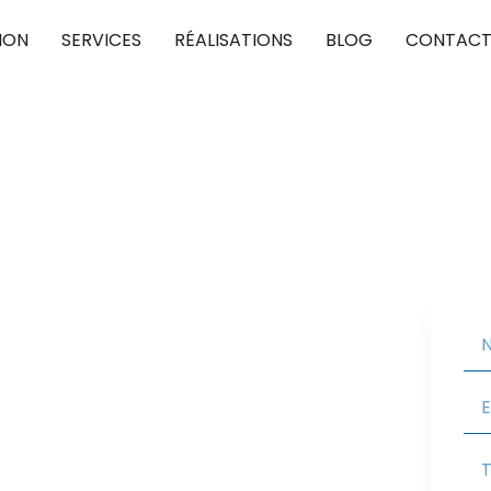
ION
SERVICES
RÉALISATIONS
BLOG
CONTAC
eaumont-sur-
pour concrétiser vos projets de toiture, en
Nous vous assurons une couverture performante et
 valoriser votre habitat.