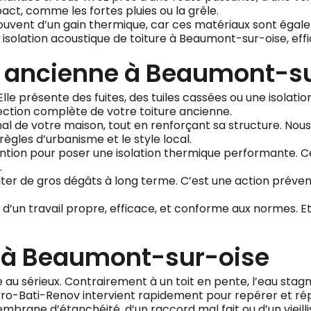
pact, comme les fortes pluies ou la grêle.
ouvent d’un gain thermique, car ces matériaux sont égalem
isolation acoustique de toiture à Beaumont-sur-oise, effi
re ancienne à Beaumont-s
Elle présente des fuites, des tuiles cassées ou une isola
tion complète de votre toiture ancienne.
inal de votre maison, tout en renforçant sa structure. No
ègles d’urbanisme et le style local.
vention pour poser une isolation thermique performante. 
.
iter de gros dégâts à long terme. C’est une action prévent
’un travail propre, efficace, et conforme aux normes. Et 
at à Beaumont-sur-oise
ise au sérieux. Contrairement à un toit en pente, l’eau st
 Pro-Bati-Renov intervient rapidement pour repérer et rép
membrane d’étanchéité, d’un raccord mal fait ou d’un viei