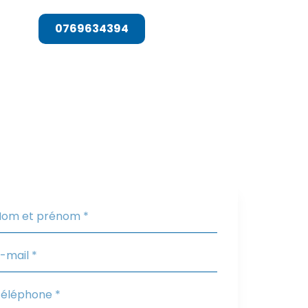
T
0769634394