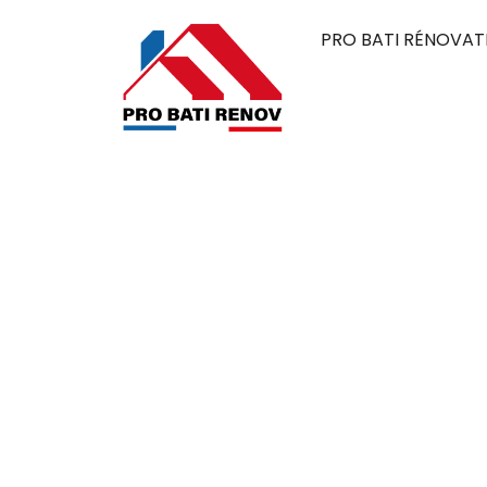
PRO BATI RÉNOVAT
Couvreur à B
oise 95260
Pro Bati Rénovation mobilise son expertise 
alliant durabilité, qualité et esthétique. 
élégante, pensée pour résister au temps et